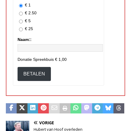
€ 1
€ 2.50
€ 5
€ 25
Naam::
Donatie Spreekbuis
€ 1,00
BETALEN
VORIGE
Hubert van Hoof overleden