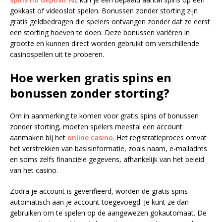
gokkast of videoslot spelen. Bonussen zonder storting zijn
gratis geldbedragen die spelers ontvangen zonder dat ze eerst
een storting hoeven te doen. Deze bonussen variëren in
grootte en kunnen direct worden gebruikt om verschillende
casinospellen uit te proberen.
Hoe werken gratis spins en
bonussen zonder storting?
Om in aanmerking te komen voor gratis spins of bonussen
zonder storting, moeten spelers meestal een account
aanmaken bij het
online casino
. Het registratieproces omvat
het verstrekken van basisinformatie, zoals naam, e-mailadres
en soms zelfs financiële gegevens, afhankelijk van het beleid
van het casino.
Zodra je account is geverifieerd, worden de gratis spins
automatisch aan je account toegevoegd. Je kunt ze dan
gebruiken om te spelen op de aangewezen gokautomaat. De