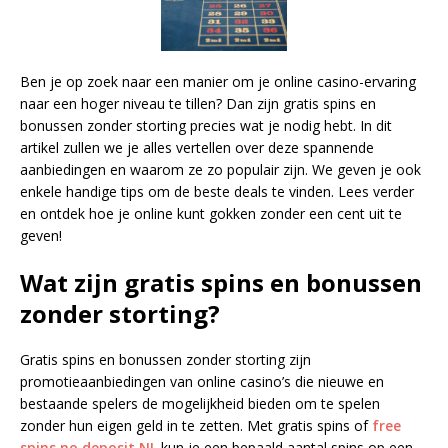
Ben je op zoek naar een manier om je online casino-ervaring
naar een hoger niveau te tillen? Dan zijn gratis spins en
bonussen zonder storting precies wat je nodig hebt. In dit
artikel zullen we je alles vertellen over deze spannende
aanbiedingen en waarom ze zo populair zijn. We geven je ook
enkele handige tips om de beste deals te vinden. Lees verder
en ontdek hoe je online kunt gokken zonder een cent uit te
geven!
Wat zijn gratis spins en bonussen
zonder storting?
Gratis spins en bonussen zonder storting zijn
promotieaanbiedingen van online casino’s die nieuwe en
bestaande spelers de mogelijkheid bieden om te spelen
zonder hun eigen geld in te zetten. Met gratis spins of
free
spins no deposit NL
kun je een bepaald aantal spins op een