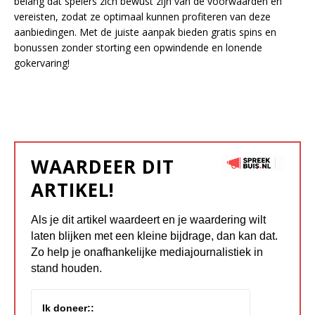
belang dat spelers zich bewust zijn van de voorwaarden en
vereisten, zodat ze optimaal kunnen profiteren van deze
aanbiedingen. Met de juiste aanpak bieden gratis spins en
bonussen zonder storting een opwindende en lonende
gokervaring!
WAARDEER DIT
ARTIKEL!
Als je dit artikel waardeert en je waardering wilt
laten blijken met een kleine bijdrage, dan kan dat.
Zo help je onafhankelijke mediajournalistiek in
stand houden.
Ik doneer::