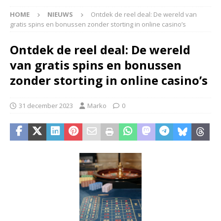
HOME
NIEUWS
Ontdek de reel deal: De wereld van
gratis spins en bonussen zonder storting in online casino’s
Ontdek de reel deal: De wereld
van gratis spins en bonussen
zonder storting in online casino’s
31 december 2023
Marko
0