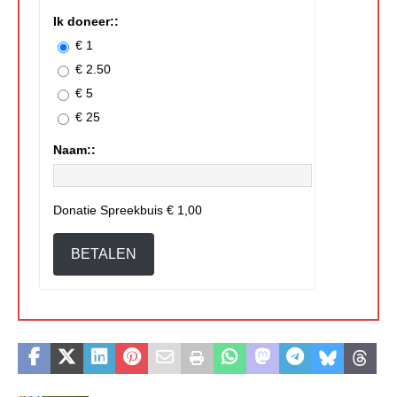
Ik doneer::
€ 1
€ 2.50
€ 5
€ 25
Naam::
Donatie Spreekbuis
€ 1,00
BETALEN