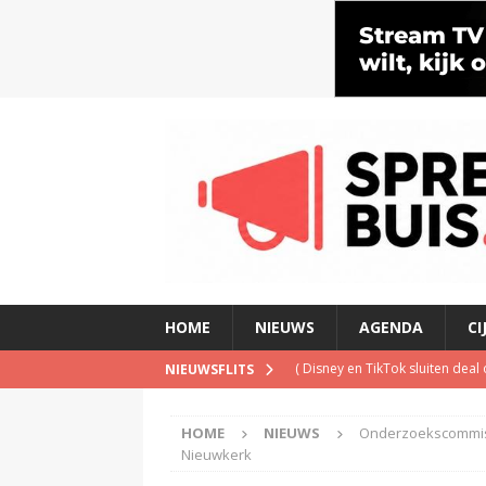
HOME
NIEUWS
AGENDA
CI
(
Disney en TikTok sluiten dea
NIEUWSFLITS
(
Luisteronderzoek week #31: NP
HOME
NIEUWS
Onderzoekscommissi
(
Ronald Vecht (Juridische Zak
Nieuwkerk
publieke omroepen, twee bezu