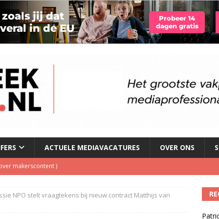
JFERS
ACTUELE MEDIAVACATURES
OVER ONS
S
l over makerscontent
)
O Radio 5 boekt forse winst in luistercijfers
)
RE
e NPO stelt vraagtekens bij nieuw contract Matthijs van
en #13): 11 augustus Wenen, 15 september Hilversum, Twee
Patri
inigingen
)