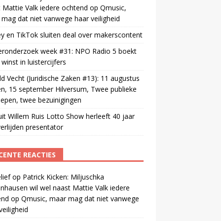
 Mattie Valk iedere ochtend op Qmusic,
mag dat niet vanwege haar veiligheid
y en TikTok sluiten deal over makerscontent
teronderzoek week #31: NPO Radio 5 boekt
winst in luistercijfers
d Vecht (Juridische Zaken #13): 11 augustus
n, 15 september Hilversum, Twee publieke
epen, twee bezuinigingen
uit Willem Ruis Lotto Show herleeft 40 jaar
erlijden presentator
CENTE REACTIES
ief
op
Patrick Kicken: Miljuschka
nhausen wil wel naast Mattie Valk iedere
end op Qmusic, maar mag dat niet vanwege
veiligheid