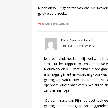
Ik ben absoluut geen fan van Van Nieuwekerk, m
geluk elders zoekt.
BEANTWOORDEN
Frits Sprits
schreef:
8 DECEMBER 2023 OM 16:58
Iedereen vindt het kennelijk wel weer bes
straks uit het rapport rolt en komen we 
Nieuwkerk en RTL met elkaar in zee gaan
al is nogal gênant en voorbarig voor wat
gedrag van Van Nieuwkerk. Naar de NPO h
openbare vlucht naar voren. We zullen zi
zand in mijn ogen.
“De commissie van Rijn heeft tot taak ee
gedrag en b) de mogelijk onderliggende 