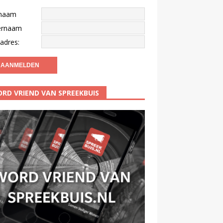
naam
ernaam
adres:
RD VRIEND VAN SPREEKBUIS