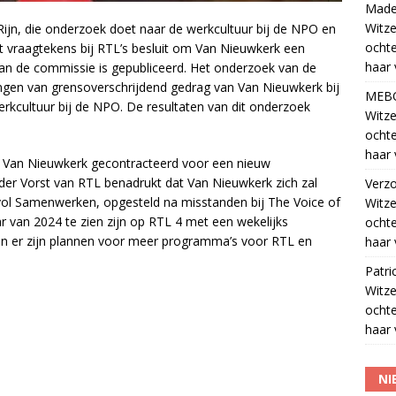
Madel
Witze
ijn, die onderzoek doet naar de werkcultuur bij de NPO en
ocht
t vraagtekens bij RTL’s besluit om Van Nieuwkerk een
haar 
van de commissie is gepubliceerd. Het onderzoek van de
ingen van grensoverschrijdend gedrag van Van Nieuwkerk bij
MEB
kcultuur bij de NPO. De resultaten van dit onderzoek
Witze
ocht
haar 
 Van Nieuwkerk gecontracteerd voor een nieuw
r Vorst van RTL benadrukt dat Van Nieuwkerk zich zal
Verz
l Samenwerken, opgesteld na misstanden bij The Voice of
Witze
r van 2024 te zien zijn op RTL 4 met een wekelijks
ocht
n er zijn plannen voor meer programma’s voor RTL en
haar 
Patri
Witze
ocht
haar 
NI