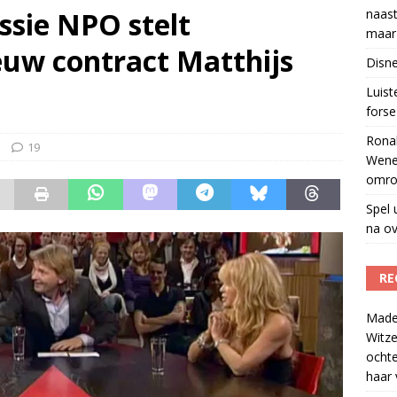
sie NPO stelt
naast
w herleeft 40 jaar na overlijden presentator
)
maar 
euw contract Matthijs
tzenhausen wil wel naast Mattie Valk iedere ochtend op Qmusic,
Disne
r veiligheid
)
Luis
forse 
Ronal
19
Wene
omro
Spel 
na ov
RE
Madel
Witze
ocht
haar 