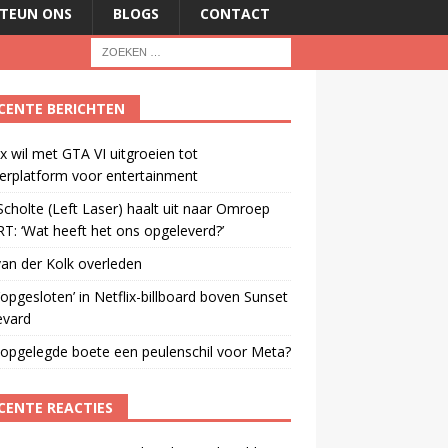
TEUN ONS
BLOGS
CONTACT
CENTE BERICHTEN
ix wil met GTA VI uitgroeien tot
erplatform voor entertainment
cholte (Left Laser) haalt uit naar Omroep
: ‘Wat heeft het ons opgeleverd?’
an der Kolk overleden
opgesloten’ in Netflix-billboard boven Sunset
evard
 opgelegde boete een peulenschil voor Meta?
CENTE REACTIES