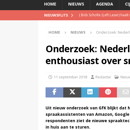
HOME
NIEUWS
AGENDA
CI
(
Bob Scholte (Left Laser) haal
NIEUWSFLITS
(
Pim van der Kolk overleden
)
HOME
NIEUWS
Onderzoek: Nederl
(
Man ‘opgesloten’ in Netflix-b
(
Is de opgelegde boete een pe
Onderzoek: Nederl
(
Netflix wil met GTA VI uitgro
enthousiast over 
11 september 2018
Redactie
Nieu
Uit nieuw onderzoek van GfK blijkt dat 
spraakassistenten van Amazon, Google 
respondenten ziet de nieuwe spraaktec
in huis aan te sturen.