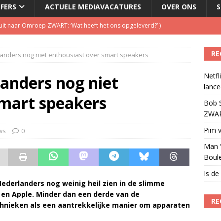
JFERS
ACTUELE MEDIAVACATURES
OVER ONS
S
t uit naar Omroep ZWART: ‘Wat heeft het ons opgeleverd?’
)
RE
anders nog niet enthousiast over smart speakers
illboard boven Sunset Boulevard
)
Netfl
ulenschil voor Meta?
)
anders nog niet
lance
eien tot lanceerplatform voor entertainment
)
smart speakers
Bob S
ZWART
Pim v
ws
0
Man ‘
Boul
Is de
Nederlanders nog weinig heil zien in de slimme
en Apple. Minder dan een derde van de
RE
hnieken als een aantrekkelijke manier om apparaten