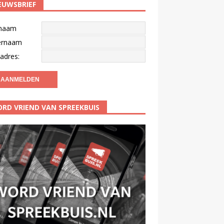
EUWSBRIEF
naam
ernaam
adres:
RD VRIEND VAN SPREEKBUIS