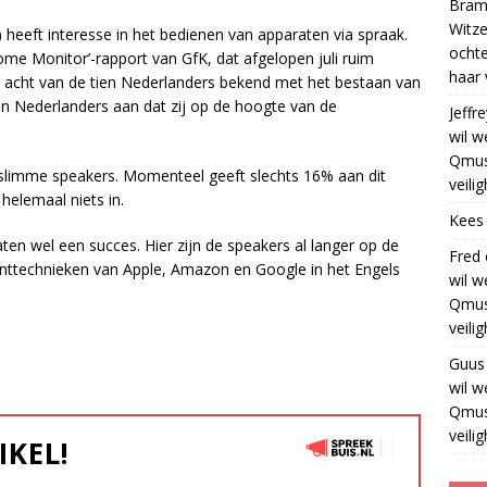
Bram
Witze
 heeft interesse in het bedienen van apparaten via spraak.
ocht
me Monitor’-rapport van GfK, dat afgelopen juli ruim
haar 
m acht van de tien Nederlanders bekend met het bestaan van
ien Nederlanders aan dat zij op de hoogte van de
Jeffre
wil w
Qmus
slimme speakers. Momenteel geeft slechts 16% aan dit
veili
helemaal niets in.
Kees
ten wel een succes. Hier zijn de speakers al langer op de
Fred
nttechnieken van Apple, Amazon en Google in het Engels
wil w
Qmus
veili
Guus
wil w
Qmus
veili
IKEL!