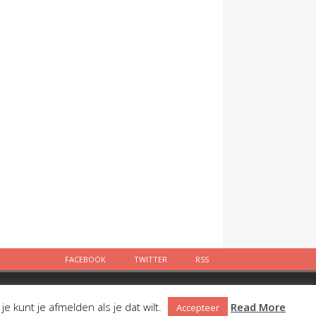
FACEBOOK
TWITTER
RSS
Facebook
Twitter
RSS
 kunt je afmelden als je dat wilt.
Read More
Accepteer