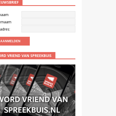
EUWSBRIEF
naam
ernaam
adres:
RD VRIEND VAN SPREEKBUIS