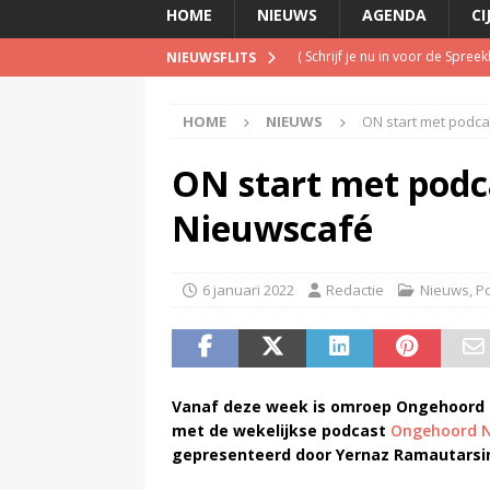
HOME
NIEUWS
AGENDA
CI
(
Schrijf je nu in voor de Spree
NIEUWSFLITS
(
TalkRadio lanceert meest ac
HOME
NIEUWS
ON start met podc
(
KINK-oprichter Leon Ramakers
(
Televisie wint snel terrein a
ON start met pod
(
Inschrijving negende Dutch 
Nieuwscafé
6 januari 2022
Redactie
Nieuws
,
P
Vanaf deze week is omroep Ongehoord 
met de wekelijkse podcast
Ongehoord N
gepresenteerd door Yernaz Ramautarsi