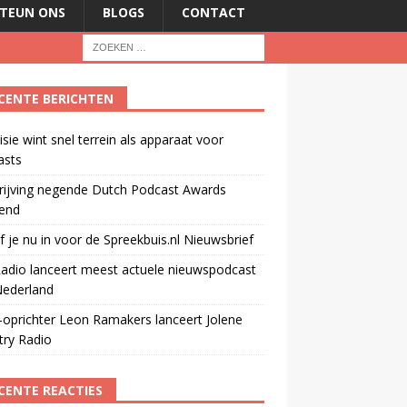
TEUN ONS
BLOGS
CONTACT
CENTE BERICHTEN
isie wint snel terrein als apparaat voor
asts
rijving negende Dutch Podcast Awards
end
jf je nu in voor de Spreekbuis.nl Nieuwsbrief
adio lanceert meest actuele nieuwspodcast
Nederland
oprichter Leon Ramakers lanceert Jolene
try Radio
CENTE REACTIES