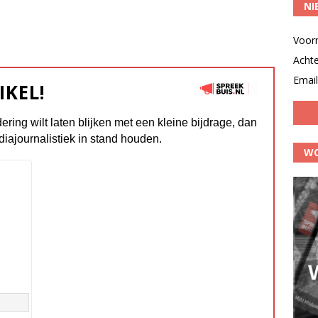
NI
Voor
Acht
Email
IKEL!
dering wilt laten blijken met een kleine bijdrage, dan
diajournalistiek in stand houden.
WO