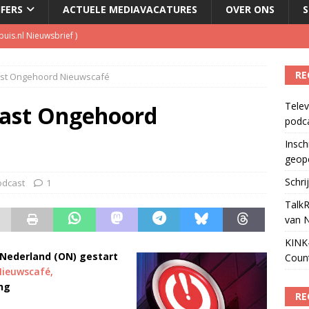
JFERS
ACTUELE MEDIAVACATURES
OVER ONS
S
kbuis.nl Nieuwsbrief
)
tuele nieuwspodcast van Nederland
)
RE
ast Ongehoord Nieuwscafé
 lanceert Jolene Country Radio
)
Telev
ls apparaat voor podcasts
)
cast Ongehoord
podc
Podcast Awards geopend
)
Insch
geop
Schri
odcast
1
TalkR
van 
KINK-
Nederland (ON) gestart
Coun
ieuwscafé,
ng
RE