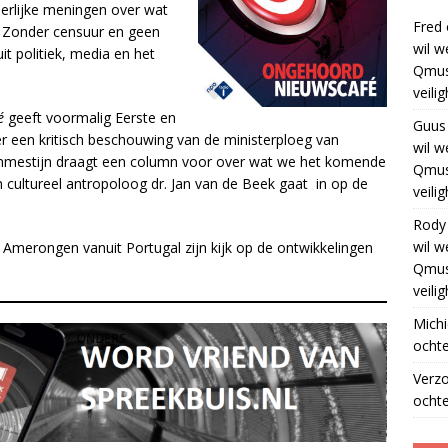
eerlijke meningen over wat
Fred
. Zonder censuur en geen
wil w
t politiek, media en het
Qmus
veili
é
geeft voormalig Eerste en
Guus
r een kritisch beschouwing van de ministerploeg van
wil w
Blommestijn draagt een column voor over wat we het komende
Qmus
 cultureel antropoloog dr. Jan van de Beek gaat in op de
veili
Rody
wil w
n Amerongen vanuit Portugal zijn kijk op de ontwikkelingen
Qmus
veili
Michi
ochte
Verz
ochte