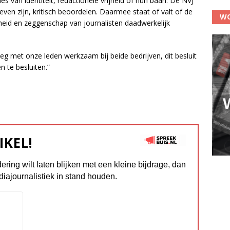
s van identiteit, redactionele vrijheid of hun baan. De NVJ
ven zijn, kritisch beoordelen. Daarmee staat of valt of de
WO
heid en zeggenschap van journalisten daadwerkelijk
g met onze leden werkzaam bij beide bedrijven, dit besluit
 te besluiten.”
IKEL!
dering wilt laten blijken met een kleine bijdrage, dan
diajournalistiek in stand houden.