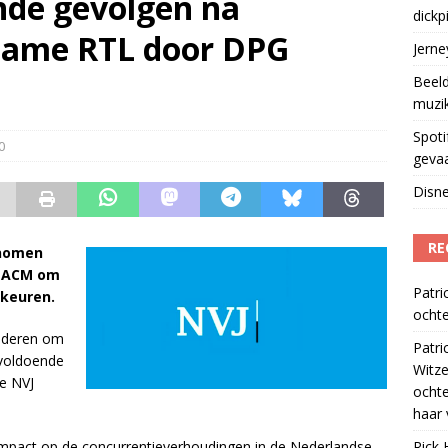
nde gevolgen na
dickp
geschorst na dickpic in groepsapp
)
name RTL door DPG
Jern
Beeld
muzi
Spoti
0
geva
Disne
RE
enomen
e ACM om
Patri
keuren.
ochte
tuderen om
Patri
 voldoende
Witze
e NVJ
ocht
haar 
pact op de concurrentieverhoudingen in de Nederlandse
Rick