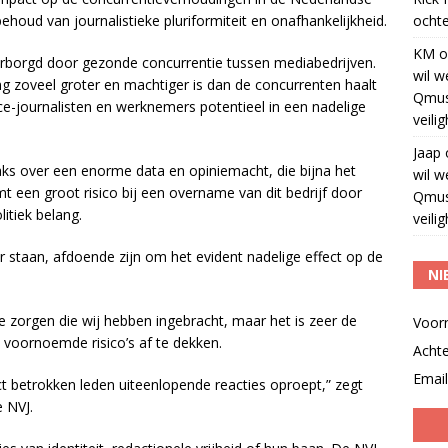
ud van journalistieke pluriformiteit en onafhankelijkheid.
ochte
KM
o
arborgd door gezonde concurrentie tussen mediabedrijven.
wil w
ng zoveel groter en machtiger is dan de concurrenten haalt
Qmus
ce-journalisten en werknemers potentieel in een nadelige
veili
Jaap
ks over een enorme data en opiniemacht, die bijna het
wil w
t een groot risico bij een overname van dit bedrijf door
Qmus
litiek belang.
veili
r staan, afdoende zijn om het evident nadelige effect op de
NI
zorgen die wij hebben ingebracht, maar het is zeer de
Voor
 voornoemde risico’s af te dekken.
Acht
Email
ect betrokken leden uiteenlopende reacties oproept,” zegt
 NVJ.