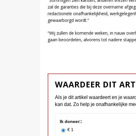
“Sommigen zien kansen, anderen vrezen verlie
zal de garanties die bij deze overname afgege
redactionele onafhankelijkheid, werkgelegen
gewaarborgd wordt.”
“Wij zullen de komende weken, in nauw overle
gaan beoordelen, alvorens tot nadere stappen
WAARDEER DIT ART
Als je dit artikel waardeert en je waar
kan dat. Zo help je onafhankelijke me
Ik doneer::
€ 1