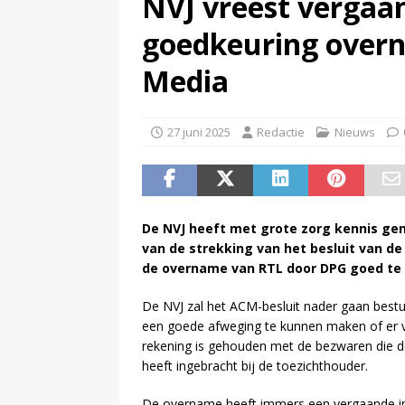
NVJ vreest vergaa
(
NPO-manager Menno de Boer 
goedkeuring over
Media
27 juni 2025
Redactie
Nieuws
De NVJ heeft met grote zorg kennis g
van de strekking van het besluit van d
de overname van RTL door DPG goed te 
De NVJ zal het ACM-besluit nader gaan bes
een goede afweging te kunnen maken of er
rekening is gehouden met de bezwaren die d
heeft ingebracht bij de toezichthouder.
De overname heeft immers een vergaande im