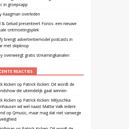
ic in groepsapp
ey Kaagman overleden
 & Geluid presenteert Fonos: een nieuwe
kale ontmoetingsplek
fy brengt advertentiemodel podcasts in
ar met skipknop
y overweegt gratis streamingkanalen
CENTE REACTIES
ck Kicken
op
Patrick Kicken: Dit wordt de
ndshow die uiteindelijk gaat winnen
ck Kicken
op
Patrick Kicken: Miljuschka
nhausen wil wel naast Mattie Valk iedere
end op Qmusic, maar mag dat niet vanwege
veiligheid
 Holtman
op
Patrick Kicken: Dit wordt de