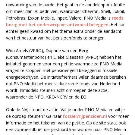
opwarming van de aarde. Het gaat in de aandelenportefeuille
om meer dan 70 bedrijven, waaronder Chevron, Shell, Lukoil,
Petrobras, Exxon Mobile, Inpex, Valero. PNO Media is
reeds
bezig met het onderwerp verantwoord beleggen
. Het kan
echter geen kwaad om het thema extra onder de aandacht
van het bestuur van het pensioenfonds te brengen.
Wim Amels (VPRO), Daphne van den Berg
(Consumentenbond) en Elleke Claessen (VPRO) hebben het
initiatief genomen voor een petitie waarmee ze PNO Media
vragen te stoppen met pensioengeld beleggen in fossiele
energiebedrijven. De initiatiefnemers willen daarmee bereiken
dat PNO Media het meest duurzame fonds van Nederland
wordt. Inmiddels steunen acht omroepen deze actie,
waaronder de NPO, KRO-NCRV en de EO.
Ook de NVJ steunt de actie. Val je onder PNO Media en wil je
de oproep steunen? Ga naar
fossielvrijpensioen.nl
voor meer
informatie en het tekenen van de petitie. Op de site staat ook
een voorbeeldbrief die gestuurd kan worden naar PNO Media