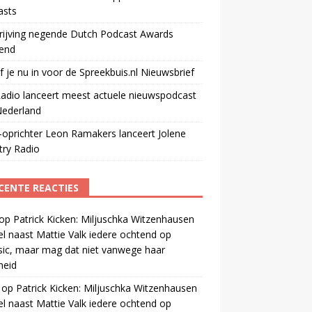
asts
rijving negende Dutch Podcast Awards
end
jf je nu in voor de Spreekbuis.nl Nieuwsbrief
adio lanceert meest actuele nieuwspodcast
Nederland
oprichter Leon Ramakers lanceert Jolene
try Radio
CENTE REACTIES
op
Patrick Kicken: Miljuschka Witzenhausen
el naast Mattie Valk iedere ochtend op
ic, maar mag dat niet vanwege haar
gheid
op
Patrick Kicken: Miljuschka Witzenhausen
el naast Mattie Valk iedere ochtend op