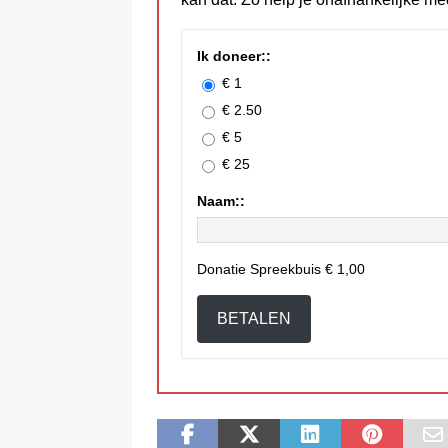
Ik doneer::
€ 1
€ 2.50
€ 5
€ 25
Naam::
Donatie Spreekbuis
€ 1,00
BETALEN