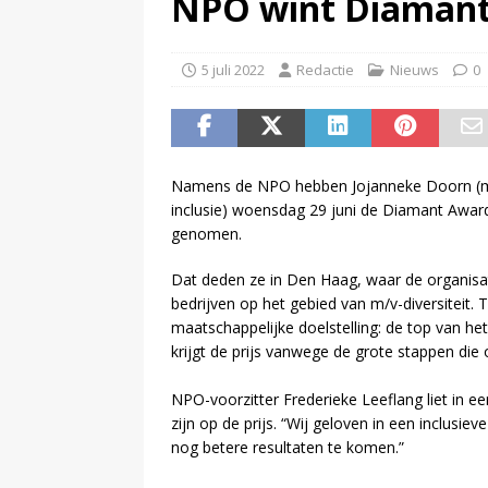
NPO wint Diaman
(
Televisie wint snel terrein a
5 juli 2022
Redactie
Nieuws
0
Namens de NPO hebben Jojanneke Doorn (mana
inclusie) woensdag 29 juni de Diamant Award
genomen.
Dat deden ze in Den Haag, waar de organisatie
bedrijven op het gebied van m/v-diversiteit. 
maatschappelijke doelstelling: de top van he
krijgt de prijs vanwege de grote stappen die o
NPO-voorzitter Frederieke Leeflang liet in ee
zijn op de prijs. “Wij geloven in een inclusiev
nog betere resultaten te komen.”