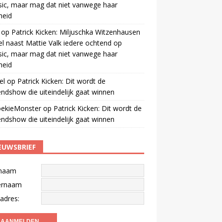
ic, maar mag dat niet vanwege haar
gheid
op
Patrick Kicken: Miljuschka Witzenhausen
el naast Mattie Valk iedere ochtend op
ic, maar mag dat niet vanwege haar
gheid
el
op
Patrick Kicken: Dit wordt de
ndshow die uiteindelijk gaat winnen
oekieMonster
op
Patrick Kicken: Dit wordt de
ndshow die uiteindelijk gaat winnen
EUWSBRIEF
naam
ernaam
adres: