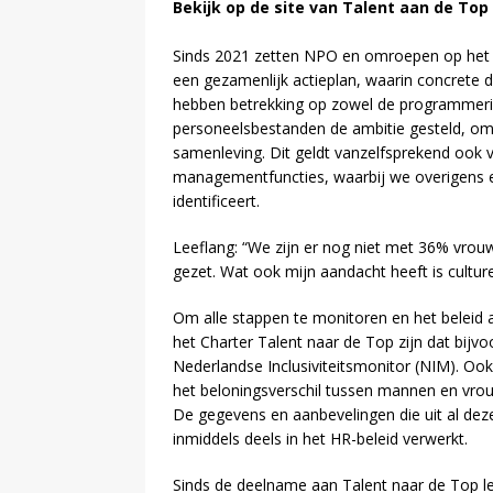
Bekijk op de site van Talent aan de Top
Sinds 2021 zetten NPO en omroepen op het geb
een gezamenlijk actieplan, waarin concrete do
hebben betrekking op zowel de programmering
personeelsbestanden de ambitie gesteld, om 
samenleving. Dit geldt vanzelfsprekend ook 
managementfuncties, waarbij we overigens e
identificeert.
Leeflang: “We zijn er nog niet met 36% vro
gezet. Wat ook mijn aandacht heeft is culturel
Om alle stappen te monitoren en het beleid 
het Charter Talent naar de Top zijn dat bijv
Nederlandse Inclusiviteitsmonitor (NIM). Oo
het beloningsverschil tussen mannen en vro
De gegevens en aanbevelingen die uit al de
inmiddels deels in het HR-beleid verwerkt.
Sinds de deelname aan Talent naar de Top l