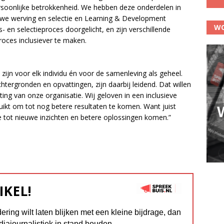
ersoonlijke betrokkenheid. We hebben deze onderdelen in
 we werving en selectie en Learning & Development
WO
 en selectieproces doorgelicht, en zijn verschillende
roces inclusiever te maken.
ijn voor elk individu én voor de samenleving als geheel.
htergronden en opvattingen, zijn daarbij leidend. Dat willen
ng van onze organisatie. Wij geloven in een inclusieve
bruikt om tot nog betere resultaten te komen. Want juist
e tot nieuwe inzichten en betere oplossingen komen.”
IKEL!
dering wilt laten blijken met een kleine bijdrage, dan
diajournalistiek in stand houden.