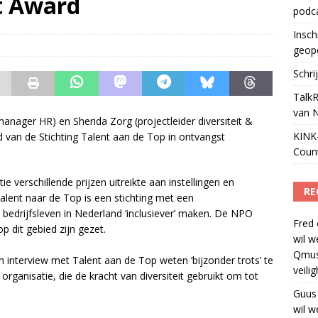
t Award
podc
ls apparaat voor podcasts
)
Insch
geop
Schri
TalkR
van 
ger HR) en Sherida Zorg (projectleider diversiteit &
KINK-
 van de Stichting Talent aan de Top in ontvangst
Coun
 verschillende prijzen uitreikte aan instellingen en
RE
Talent naar de Top is een stichting met een
t bedrijfsleven in Nederland ‘inclusiever’ maken. De NPO
Fred
p dit gebied zijn gezet.
wil w
Qmus
n interview met Talent aan de Top weten ‘bijzonder trots’ te
veili
e organisatie, die de kracht van diversiteit gebruikt om tot
Guus
wil w