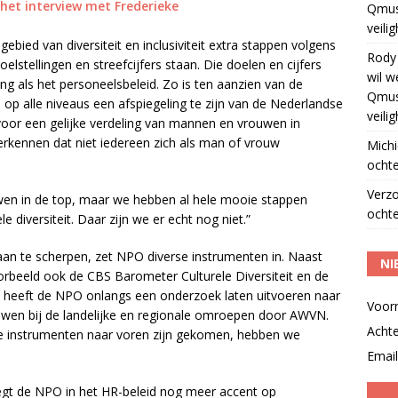
het interview met Frederieke
Qmus
veili
ied van diversiteit en inclusiviteit extra stappen volgens
Rody
elstellingen en streefcijfers staan. Die doelen en cijfers
wil w
 als het personeelsbeleid. Zo is ten aanzien van de
Qmus
op alle niveaus een afspiegeling te zijn van de Nederlandse
veili
voor een gelijke verdeling van mannen en vrouwen in
rkennen dat niet iedereen zich als man of vrouw
Michi
ochte
Verz
uwen in de top, maar we hebben al hele mooie stappen
ochte
e diversiteit. Daar zijn we er echt nog niet.”
aan te scherpen, zet NPO diverse instrumenten in. Naast
NI
oorbeeld ook de CBS Barometer Culturele Diversiteit en de
k heeft de NPO onlangs een onderzoek laten uitvoeren naar
Voor
uwen bij de landelijke en regionale omroepen door AWVN.
Acht
ze instrumenten naar voren zijn gekomen, hebben we
Email
egt de NPO in het HR-beleid nog meer accent op