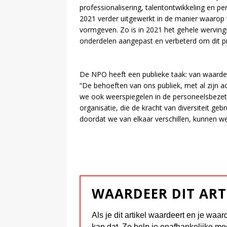
professionalisering, talentontwikkeling en p
2021 verder uitgewerkt in de manier waarop
vormgeven. Zo is in 2021 het gehele wervings-
onderdelen aangepast en verbeterd om dit p
De NPO heeft een publieke taak: van waarde z
“De behoeften van ons publiek, met al zijn ac
we ook weerspiegelen in de personeelsbezetti
organisatie, die de kracht van diversiteit ge
doordat we van elkaar verschillen, kunnen w
WAARDEER DIT ART
Als je dit artikel waardeert en je waar
kan dat. Zo help je onafhankelijke me