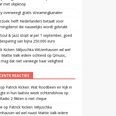
ar met skipknop
y overweegt gratis streamingkanalen
zoek: helft Nederlanders betaalt voor
mingdienst die nauwelijks wordt gebruikt
oul & Jazz stopt al per 1 september, goed
besparing van bijna 250.000 euro
ck Kicken: Miljuschka Witzenhausen wil wel
 Mattie Valk iedere ochtend op Qmusic,
mag dat niet vanwege haar veiligheid
CENTE REACTIES
op
Patrick Kicken: Wat Roodbeen en Kijk in
gte in hun laatste week ochtendshow op
adio 2 flikten is niet chique
ie
op
Patrick Kicken: Miljuschka
nhausen wil wel naast Mattie Valk iedere