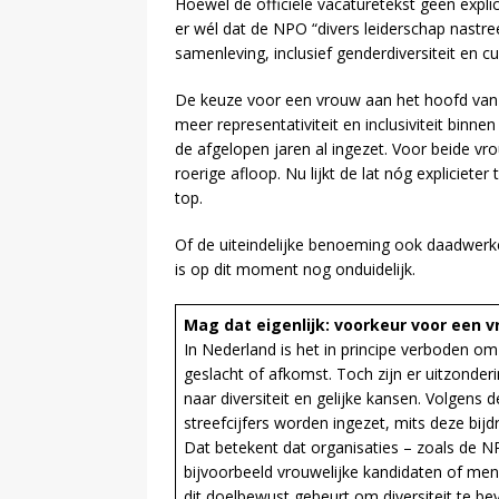
Hoewel de officiële vacaturetekst geen expli
er wél dat de NPO “divers leiderschap nastre
samenleving, inclusief genderdiversiteit en c
De keuze voor een vrouw aan het hoofd van 
meer representativiteit en inclusiviteit binne
de afgelopen jaren al ingezet. Voor beide v
roerige afloop. Nu lijkt de lat nóg explicieter
top.
Of de uiteindelijke benoeming ook daadwerkel
is op dit moment nog onduidelijk.
Mag dat eigenlijk: voorkeur voor een 
In Nederland is het in principe verboden om
geslacht of afkomst. Toch zijn er uitzonde
naar diversiteit en gelijke kansen. Volgens 
streefcijfers worden ingezet, mits deze bi
Dat betekent dat organisaties – zoals de N
bijvoorbeeld vrouwelijke kandidaten of me
dit doelbewust gebeurt om diversiteit te bev