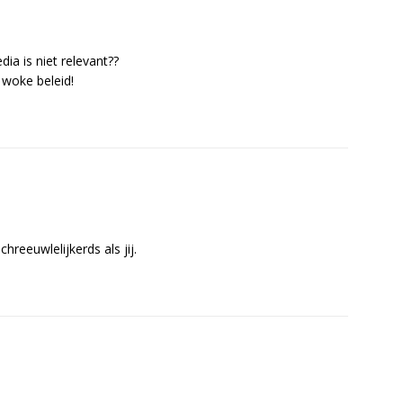
ia is niet relevant??
 woke beleid!
reeuwlelijkerds als jij.