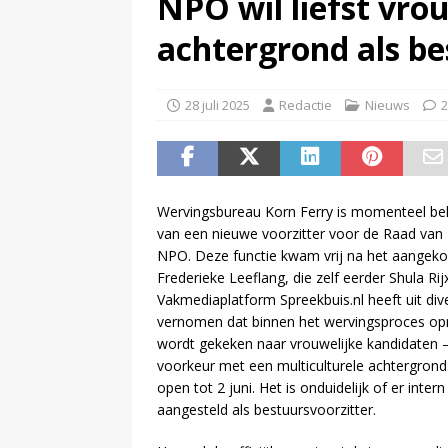
NPO wil liefst vro
maar mag dat niet vanwege haa
achtergrond als be
(
Spotify brengt advertentiemo
28 juli 2025
Redactie
Nieuws
2
Wervingsbureau Korn Ferry is momenteel bel
van een nieuwe voorzitter voor de Raad van
NPO. Deze functie kwam vrij na het aangeko
Frederieke Leeflang, die zelf eerder Shula R
Vakmediaplatform Spreekbuis.nl heeft uit di
vernomen dat binnen het wervingsproces opn
wordt gekeken naar vrouwelijke kandidaten – 
voorkeur met een multiculturele achtergrond
open tot 2 juni. Het is onduidelijk of er inter
aangesteld als bestuursvoorzitter.