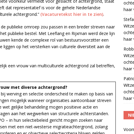
ciete voorkeur vermeldt voor geslacht of achtergrond, staat
ocht
eft dat representatief is voor de gehele Nederlandse
haar 
ulturele achtergrond.”
(Vacaturetekst hier in te zien)
.
Stef
Witze
de publieke omroep zou passen in een breder streven naar
ocht
n het publieke bestel. Met Leeflang en Rijxman werd deze lijn
haar 
rouwen kende de complexe rol van bestuursvoorzitter een
 te liggen op het versterken van culturele diversiteit aan de
Robb
Witze
ocht
ijk een vrouw van multiculturele achtergrond zal betreffen,
haar 
Patri
Witze
vrouw met diverse achtergrond?
ocht
 bij werving en selectie onderscheid te maken op basis van
haar 
ringen mogelijk wanneer organisaties aantoonbaar streven
de wet gelijke behandeling mogen positieve actie en
jdragen aan het wegwerken van structurele achterstanden.
NI
PO – in hun selectiebeleid gericht mogen zoeken naar
nsen met een niet-westerse migratieachtergrond, zolang
Voor
orderen en er objectieve selectiecriteria blijven gelden.