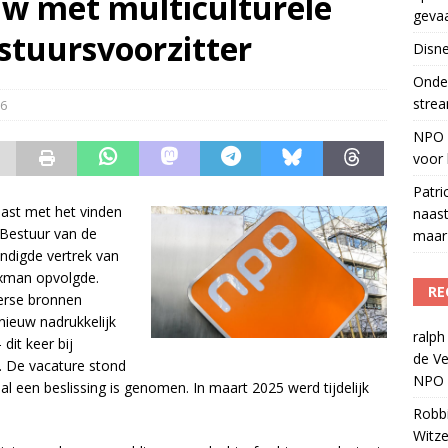
uw met multiculturele
geva
r veiligheid
)
stuursvoorzitter
Disne
del podcasts in gevaar met skipknop
)
Onder
strea
6
NPO S
voor 
Patri
ast met het vinden
naast
 Bestuur van de
maar 
ndigde vertrek van
ijxman opvolgde.
RE
verse bronnen
ieuw nadrukkelijk
ralph
dit keer bij
de Ve
. De vacature stond
NPO R
n al een beslissing is genomen. In maart 2025 werd tijdelijk
Robb
Witze