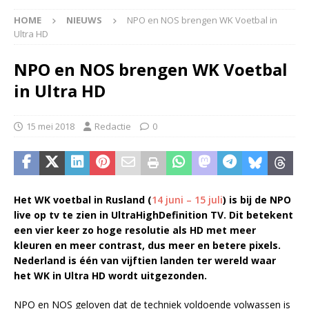
HOME
NIEUWS
NPO en NOS brengen WK Voetbal in
Ultra HD
NPO en NOS brengen WK Voetbal
in Ultra HD
15 mei 2018
Redactie
0
Het WK voetbal in Rusland (
14 juni – 15 juli
) is bij de NPO
live op tv te zien in UltraHighDefinition TV. Dit betekent
een vier keer zo hoge resolutie als HD met meer
kleuren en meer contrast, dus meer en betere pixels.
Nederland is één van vijftien landen ter wereld waar
het WK in Ultra HD wordt uitgezonden.
NPO en NOS geloven dat de techniek voldoende volwassen is