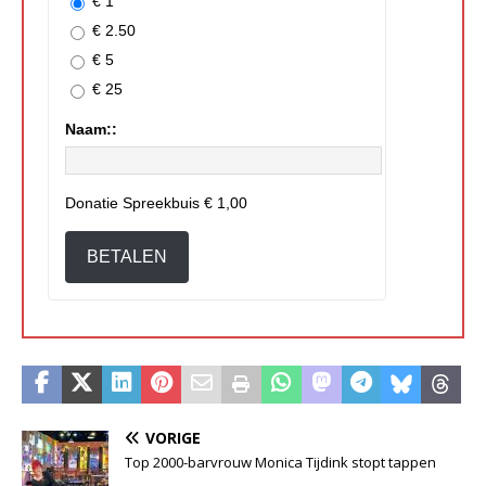
€ 1
€ 2.50
€ 5
€ 25
Naam::
Donatie Spreekbuis
€ 1,00
BETALEN
VORIGE
Top 2000-barvrouw Monica Tijdink stopt tappen