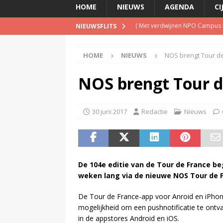
HOME
NIEUWS
AGENDA
CI
(
Met verdwijnen NPO Campus Ra
NIEUWSFLITS
(
Blog Guido van Nispen: Wie be
HOME
NIEUWS
NOS brengt Tour de
(
PowNed doet aangifte na be
(
Televisie wint snel terrein a
NOS brengt Tour de
(
Is de opgelegde boete een pe
30 juni 2017
Redactie
Nieuws
De 104e editie van de Tour de France be
weken lang via de nieuwe NOS Tour de F
De Tour de France-app voor Anroid en iPhone
mogelijkheid om een pushnotificatie te ontva
in de appstores Android en iOS.