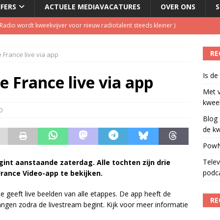
JFERS
ACTUELE MEDIAVACATURES
OVER ONS
S
dio wordt kweekvijver voor nieuw radiotalent steeds kleiner
)
oordeelt de kwaliteit van de journalistiek?
)
RE
 France live via app
laging cameraploeg
)
Is de
ls apparaat voor podcasts
)
 France live via app
Met 
ulenschil voor Meta?
)
kweek
0
Blog 
de kw
PowN
Telev
gint aanstaande zaterdag. Alle tochten zijn drie
podc
rance Video-app te bekijken.
 geeft live beelden van alle etappes. De app heeft de
RE
ngen zodra de livestream begint. Kijk voor meer informatie