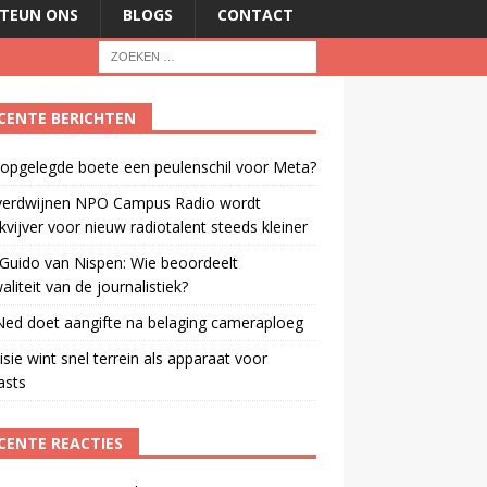
TEUN ONS
BLOGS
CONTACT
CENTE BERICHTEN
 opgelegde boete een peulenschil voor Meta?
verdwijnen NPO Campus Radio wordt
vijver voor nieuw radiotalent steeds kleiner
Guido van Nispen: Wie beoordeelt
aliteit van de journalistiek?
ed doet aangifte na belaging cameraploeg
isie wint snel terrein als apparaat voor
asts
CENTE REACTIES