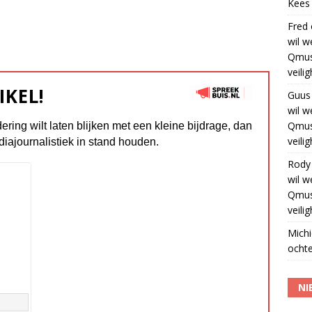
Kees
Fred
wil w
Qmus
veili
IKEL!
Guus
wil w
Qmus
dering wilt laten blijken met een kleine bijdrage, dan
veili
diajournalistiek in stand houden.
Rody
wil w
Qmus
veili
Michi
ochte
NI