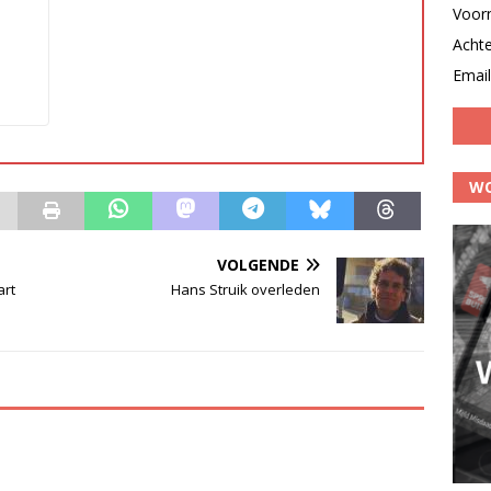
Voor
Acht
Email
WO
VOLGENDE
art
Hans Struik overleden