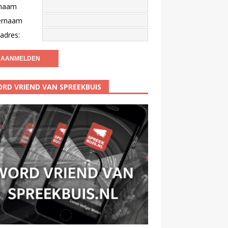
naam
ernaam
adres:
RD VRIEND VAN SPREEKBUIS