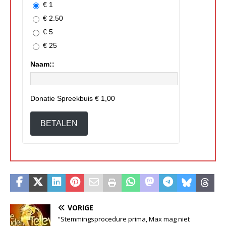
€ 1
€ 2.50
€ 5
€ 25
Naam::
Donatie Spreekbuis
€ 1,00
BETALEN
VORIGE
“Stemmingsprocedure prima, Max mag niet