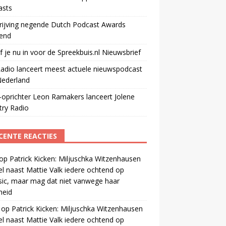
asts
rijving negende Dutch Podcast Awards
end
jf je nu in voor de Spreekbuis.nl Nieuwsbrief
adio lanceert meest actuele nieuwspodcast
Nederland
oprichter Leon Ramakers lanceert Jolene
try Radio
CENTE REACTIES
op
Patrick Kicken: Miljuschka Witzenhausen
el naast Mattie Valk iedere ochtend op
ic, maar mag dat niet vanwege haar
gheid
op
Patrick Kicken: Miljuschka Witzenhausen
el naast Mattie Valk iedere ochtend op