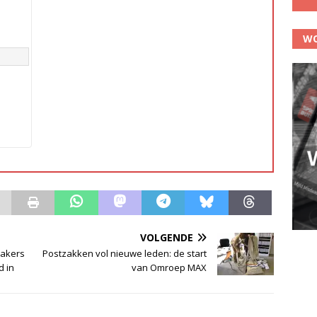
WO
VOLGENDE
makers
Postzakken vol nieuwe leden: de start
d in
van Omroep MAX