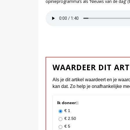
opinieprogramma’s als ‘Nieuws van de dag’ (
WAARDEER DIT ART
Als je dit artikel waardeert en je waar
kan dat. Zo help je onafhankelijke me
Ik doneer::
€ 1
€ 2.50
€ 5