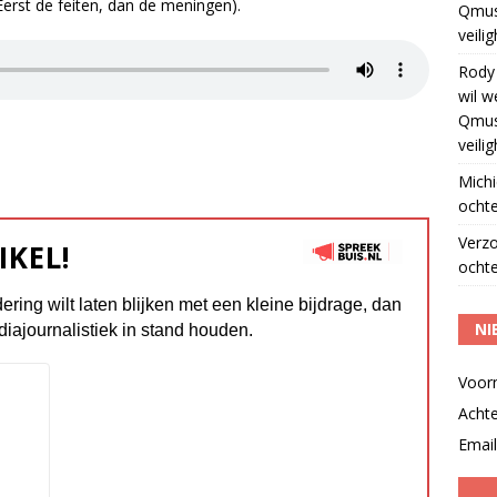
Eerst de feiten, dan de meningen).
Qmus
veili
Rody
wil w
Qmus
veili
Michi
ochte
Verz
IKEL!
ochte
dering wilt laten blijken met een kleine bijdrage, dan
NI
diajournalistiek in stand houden.
Voor
Acht
Email