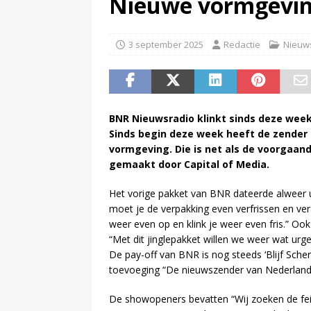
Nieuwe vormgevi
(
Televisie wint snel terrein a
3 september 2025
Redactie
Nieuw
BNR Nieuwsradio klinkt sinds deze week
Sinds begin deze week heeft de zender
vormgeving. Die is net als de voorgaan
gemaakt door Capital of Media.
Het vorige pakket van BNR dateerde alweer u
moet je de verpakking even verfrissen en ver
weer even op en klink je weer even fris.” Oo
“Met dit jinglepakket willen we weer wat urge
De pay-off van BNR is nog steeds ‘Blijf Sche
toevoeging “De nieuwszender van Nederland
De showopeners bevatten “Wij zoeken de fei