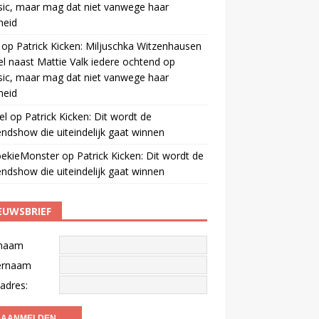
ic, maar mag dat niet vanwege haar
gheid
op
Patrick Kicken: Miljuschka Witzenhausen
el naast Mattie Valk iedere ochtend op
ic, maar mag dat niet vanwege haar
gheid
el
op
Patrick Kicken: Dit wordt de
ndshow die uiteindelijk gaat winnen
oekieMonster
op
Patrick Kicken: Dit wordt de
ndshow die uiteindelijk gaat winnen
EUWSBRIEF
naam
ernaam
adres: