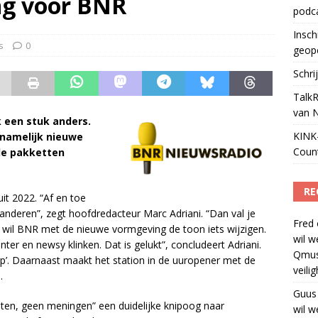
ng voor BNR
podc
ls apparaat voor podcasts
)
Insch
s
0
geop
Schri
TalkR
van 
 een stuk anders.
KINK-
 namelijk nieuwe
Coun
de pakketten
RE
it 2022. “Af en toe
anderen”, zegt hoofdredacteur Marc Adriani. “Dan val je
Fred
k wil BNR met de nieuwe vormgeving de toon iets wijzigen.
wil w
nter en newsy klinken. Dat is gelukt”, concludeert Adriani.
Qmus
rp’. Daarnaast maakt het station in de uuropener met de
veili
.
Guus
ten, geen meningen” een duidelijke knipoog naar
wil w