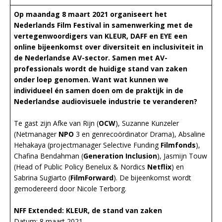
Op maandag 8 maart 2021 organiseert het
Nederlands Film Festival in samenwerking met de
vertegenwoordigers van KLEUR, DAFF en EYE een
online bijeenkomst over diversiteit en inclusiviteit in
de Nederlandse AV-sector. Samen met AV-
professionals wordt de huidige stand van zaken
onder loep genomen. Want wat kunnen we
individueel én samen doen om de praktijk in de
Nederlandse audiovisuele industrie te veranderen?
Te gast zijn Afke van Rijn (
OCW
), Suzanne Kunzeler
(Netmanager
NPO
3 en genrecoördinator Drama), Absaline
Hehakaya (projectmanager Selective Funding
Filmfonds
),
Chafina Bendahman (
Generation Inclusion
), Jasmijn Touw
(Head of Public Policy Benelux & Nordics
Netflix
) en
Sabrina Sugiarto (
FilmForward
). De bijeenkomst wordt
gemodereerd door Nicole Terborg.
NFF Extended: KLEUR, de stand van zaken
Datum: 8 maart 2021