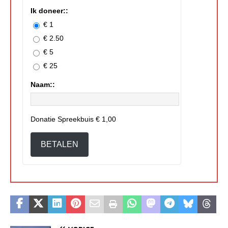
Ik doneer::
€ 1
€ 2.50
€ 5
€ 25
Naam::
Donatie Spreekbuis
€ 1,00
BETALEN