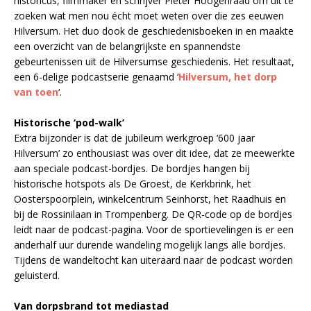
historicus, filmmaker en schrijver Pieter Hoogenraad om uit te
zoeken wat men nou écht moet weten over die zes eeuwen
Hilversum. Het duo dook de geschiedenisboeken in en maakte
een overzicht van de belangrijkste en spannendste
gebeurtenissen uit de Hilversumse geschiedenis. Het resultaat,
een 6-delige podcastserie genaamd ‘
Hilversum, het dorp
van toen
‘.
Historische ‘pod-walk’
Extra bijzonder is dat de jubileum werkgroep ‘600 jaar
Hilversum’ zo enthousiast was over dit idee, dat ze meewerkte
aan speciale podcast-bordjes. De bordjes hangen bij
historische hotspots als De Groest, de Kerkbrink, het
Oosterspoorplein, winkelcentrum Seinhorst, het Raadhuis en
bij de Rossinilaan in Trompenberg. De QR-code op de bordjes
leidt naar de podcast-pagina. Voor de sportievelingen is er een
anderhalf uur durende wandeling mogelijk langs alle bordjes.
Tijdens de wandeltocht kan uiteraard naar de podcast worden
geluisterd.
Van dorpsbrand tot mediastad