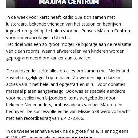
In de week voor kerst heeft Radio 538 zich samen met
luisteraars, bekende vrienden van het station en bedrijven
ingezet om geld op te halen voor het Prinses Máxima Centrum
voor kinderoncologie in Utrecht.
Het doel was een zo groot mogelijke bijdrage aan de realisatie
van clean rooms, waarin afweercellen van kinderen worden
geprogrammeerd om kanker aan te vallen.
De radiozender zette alles op alles om samen met Nederland
zoveel mogelijk geld op te halen. Zo werden bijna duizend
acties vanuit het hele land opgestart en in ruil voor donaties
massaal platen aangevraagd. Ook was er speciale aandacht
voor het veilen van bijzondere items aangeboden door
bekende Nederlanders, ambassadeurs van het Máxima en
bedrijven. De succesvolle editie van Missie 538 werd volbracht
met een recordbedrag van € 4.278.466.
In de tweeëneenhalve week na de grote finale, is er nog eens
€ 438.447,- opgehaald waarmee
de totale