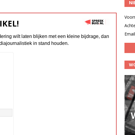
NI
Voor
IKEL!
Acht
Email
dering wilt laten blijken met een kleine bijdrage, dan
diajournalistiek in stand houden.
WO