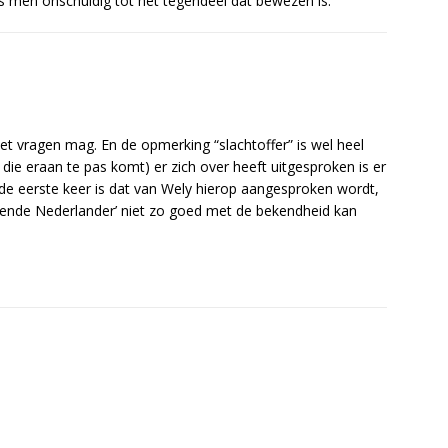
 is men onschuldig tot het tegendeel dat bewezen is.
et vragen mag. En de opmerking “slachtoffer” is wel heel
 die eraan te pas komt) er zich over heeft uitgesproken is er
 de eerste keer is dat van Wely hierop aangesproken wordt,
‘bekende Nederlander’ niet zo goed met de bekendheid kan