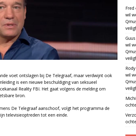
Fred
wil w
Qmus
veili
Guus
wil w
Qmus
veili
Rody
wil w
taande voet ontslagen bij De Telegraaf, maar verdwijnt ook
Qmus
leiding is een nieuwe beschuldiging van seksueel
veili
icekanaal Reality FBI. Het gaat volgens de melding om
etsbare bron.
Michi
ochte
ens De Telegraaf aanschoof, volgt het programma de
Verz
jn televisieoptreden tot een einde.
ochte