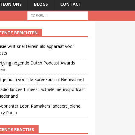
TEUN ONS
BLOGS
CONTACT
CENTE BERICHTEN
isie wint snel terrein als apparaat voor
asts
rijving negende Dutch Podcast Awards
end
jf je nu in voor de Spreekbuis.nl Nieuwsbrief
adio lanceert meest actuele nieuwspodcast
Nederland
oprichter Leon Ramakers lanceert Jolene
try Radio
CENTE REACTIES