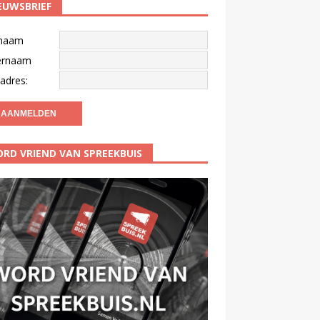
EUWSBRIEF
naam
ernaam
adres:
RD VRIEND VAN SPREEKBUIS