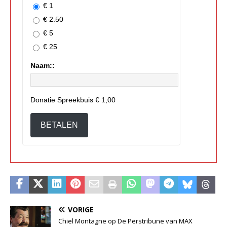
€ 1
€ 2.50
€ 5
€ 25
Naam::
Donatie Spreekbuis
€ 1,00
BETALEN
VORIGE
Chiel Montagne op De Perstribune van MAX