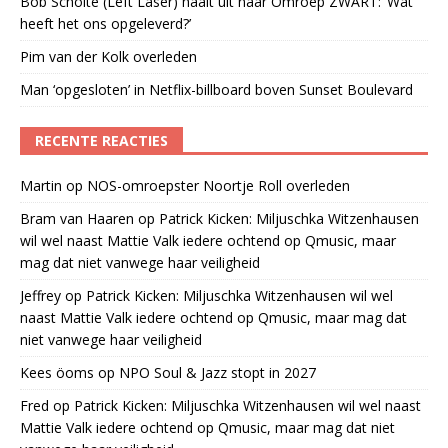
Bob Scholte (Left Laser) haalt uit naar Omroep ZWART: ‘Wat
heeft het ons opgeleverd?’
Pim van der Kolk overleden
Man ‘opgesloten’ in Netflix-billboard boven Sunset Boulevard
RECENTE REACTIES
Martin
op
NOS-omroepster Noortje Roll overleden
Bram van Haaren
op
Patrick Kicken: Miljuschka Witzenhausen
wil wel naast Mattie Valk iedere ochtend op Qmusic, maar
mag dat niet vanwege haar veiligheid
Jeffrey
op
Patrick Kicken: Miljuschka Witzenhausen wil wel
naast Mattie Valk iedere ochtend op Qmusic, maar mag dat
niet vanwege haar veiligheid
Kees öoms
op
NPO Soul & Jazz stopt in 2027
Fred
op
Patrick Kicken: Miljuschka Witzenhausen wil wel naast
Mattie Valk iedere ochtend op Qmusic, maar mag dat niet