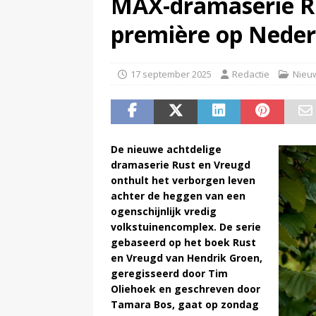
MAX-dramaserie Ru
(
Televisie wint snel terrein a
première op Nederl
17 september 2025
Redactie
Nieu
De nieuwe achtdelige
dramaserie Rust en Vreugd
onthult het verborgen leven
achter de heggen van een
ogenschijnlijk vredig
volkstuinencomplex. De serie
gebaseerd op het boek Rust
en Vreugd van Hendrik Groen,
geregisseerd door Tim
Oliehoek en geschreven door
Tamara Bos, gaat op zondag