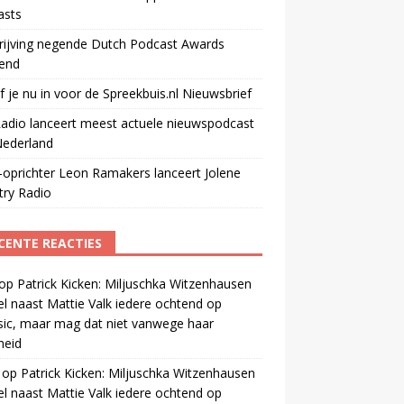
asts
rijving negende Dutch Podcast Awards
end
jf je nu in voor de Spreekbuis.nl Nieuwsbrief
adio lanceert meest actuele nieuwspodcast
Nederland
oprichter Leon Ramakers lanceert Jolene
try Radio
CENTE REACTIES
op
Patrick Kicken: Miljuschka Witzenhausen
el naast Mattie Valk iedere ochtend op
ic, maar mag dat niet vanwege haar
gheid
op
Patrick Kicken: Miljuschka Witzenhausen
el naast Mattie Valk iedere ochtend op