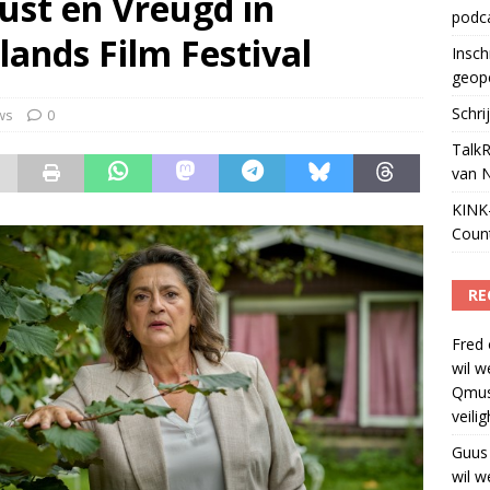
st en Vreugd in
podc
ls apparaat voor podcasts
)
ands Film Festival
Insch
geop
Schri
ws
0
TalkR
van 
KINK-
Coun
RE
Fred
wil w
Qmus
veili
Guus
wil w