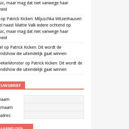
ic, maar mag dat niet vanwege haar
gheid
op
Patrick Kicken: Miljuschka Witzenhausen
el naast Mattie Valk iedere ochtend op
ic, maar mag dat niet vanwege haar
gheid
el
op
Patrick Kicken: Dit wordt de
ndshow die uiteindelijk gaat winnen
oekieMonster
op
Patrick Kicken: Dit wordt de
ndshow die uiteindelijk gaat winnen
EUWSBRIEF
naam
ernaam
adres: