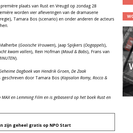
de première plaats van Rust en Vreugd op zondag 28
première worden vier afleveringen van de dramaserie
WO
regie), Tamara Bos (scenario) en onder anderen de acteurs
heri.
Malherbe (
Gooische Vrouwen
), Jaap Spijkers (
Oogappels
),
lucht kwam vallen
), Rein Hofman (
Maud & Babs
), Frans van
MINUTEN
).
Geheime Dagboek van Hendrik Groen
,
De Zaak
 is geschreven door Tamara Bos (
Kapsalon Romy
,
Rocco &
p MAX en Lemming Film en is gebaseerd op het boek Rust en
n zijn geheel gratis op NPO Start