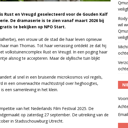
Qmus
veili
t is Rust en Vreugd geselecteerd voor de Gouden Kalf
Rody
rie. De dramaserie is te zien vanaf maart 2026 bij
wil w
ratis te bekijken op NPO Start.
Qmus
veili
lherbe), een vrouw uit de stad die haar leven opnieuw
 haar man Thomas. Tot haar verrassing ontdekt ze dat hij
Michi
het volkstuinencomplex Rust en Vreugd. In een poging haar
ochte
tje alsnog te accepteren. Maar de idyllische tuin blijkt
Verz
ochte
randert al snel in een bruisende microkosmos vol regels,
rd in een onverwachte machtsstrijd over heghoogtes,
NI
 is een samenleving in het klein.
Voor
Acht
mpetitie van het Nederlands Film Festival 2025. De
Email
dgemaakt op zaterdag 27 september. De uitreiking van de
ktober in Stadsschouwburg Utrecht.