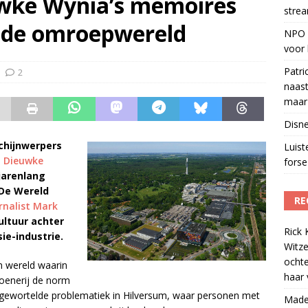
uwke Wynia’s memoires
strea
s betaalt voor streamingdienst die nauwelijks wordt gebruikt
)
n de omroepwereld
NPO S
 1 september, goed voor besparing van bijna 250.000 euro
)
voor 
Patri
2
naast
maar 
Disne
chijnwerpers
Luis
n Dieuwke
forse 
jarenlang
 De Wereld
RE
rnalist Mark
ultuur achter
Rick 
ie-industrie.
Witze
ocht
n wereld waarin
haar 
rdoenerij de norm
epgewortelde problematiek in Hilversum, waar personen met
Madel