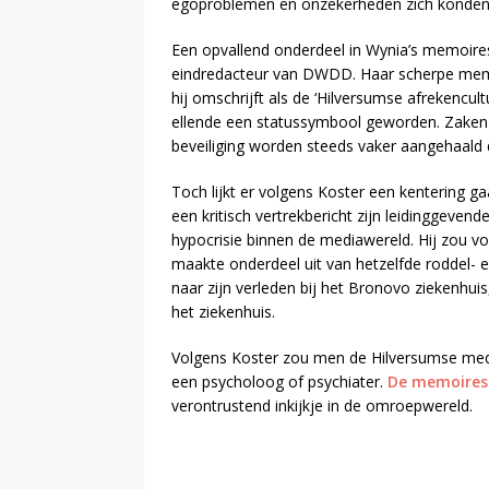
egoproblemen en onzekerheden zich konden v
Een opvallend onderdeel in Wynia’s memoires 
eindredacteur van DWDD. Haar scherpe memoir
hij omschrijft als de ‘Hilversumse afrekencultu
ellende een statussymbool geworden. Zaken 
beveiliging worden steeds vaker aangehaald
Toch lijkt er volgens Koster een kentering g
een kritisch vertrekbericht zijn leidinggeven
hypocrisie binnen de mediawereld. Hij zou v
maakte onderdeel uit van hetzelfde roddel- 
naar zijn verleden bij het Bronovo ziekenhuis
het ziekenhuis.
Volgens Koster zou men de Hilversumse medi
een psycholoog of psychiater.
De memoire
verontrustend inkijkje in de omroepwereld.