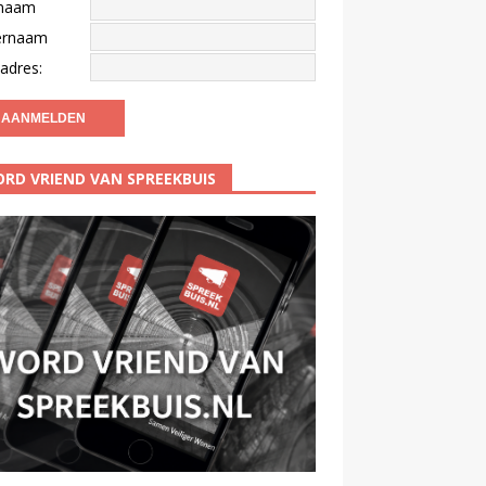
naam
ernaam
adres:
RD VRIEND VAN SPREEKBUIS