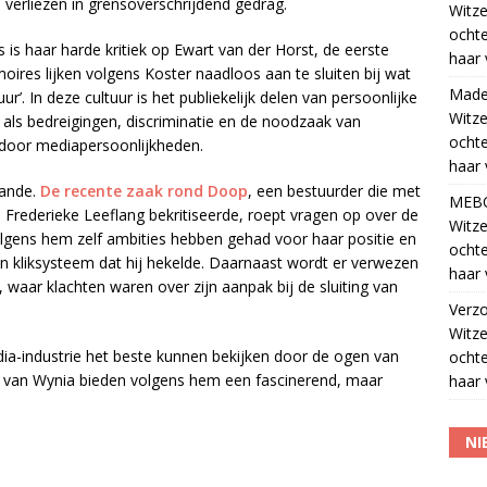
erliezen in grensoverschrijdend gedrag.
Witze
ocht
is haar harde kritiek op Ewart van der Horst, de eerste
haar 
es lijken volgens Koster naadloos aan te sluiten bij wat
Madel
ur’. In deze cultuur is het publiekelijk delen van persoonlijke
Witze
als bedreigingen, discriminatie en de noodzaak van
ocht
 door mediapersoonlijkheden.
haar 
aande.
De recente zaak rond Doop
, een bestuurder die met
MEB
de Frederieke Leeflang bekritiseerde, roept vragen op over de
Witze
olgens hem zelf ambities hebben gehad voor haar positie en
ocht
en kliksysteem dat hij hekelde. Daarnaast wordt er verwezen
haar 
, waar klachten waren over zijn aanpak bij de sluiting van
Verz
Witze
a-industrie het beste kunnen bekijken door de ogen van
ocht
s
van Wynia bieden volgens hem een fascinerend, maar
haar 
NI