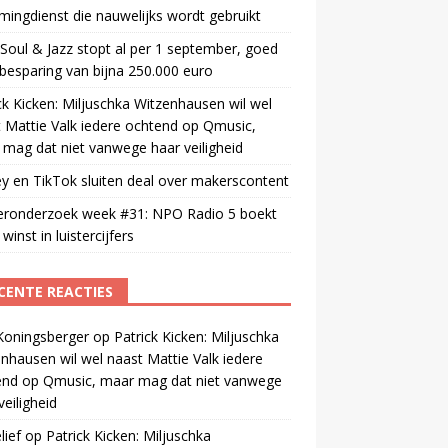
mingdienst die nauwelijks wordt gebruikt
oul & Jazz stopt al per 1 september, goed
besparing van bijna 250.000 euro
ck Kicken: Miljuschka Witzenhausen wil wel
 Mattie Valk iedere ochtend op Qmusic,
mag dat niet vanwege haar veiligheid
y en TikTok sluiten deal over makerscontent
teronderzoek week #31: NPO Radio 5 boekt
winst in luistercijfers
CENTE REACTIES
Koningsberger
op
Patrick Kicken: Miljuschka
nhausen wil wel naast Mattie Valk iedere
end op Qmusic, maar mag dat niet vanwege
veiligheid
ief
op
Patrick Kicken: Miljuschka