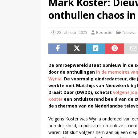
Mark Koster: Die
(
Onderzoek: helft Nederlander
onthullen chaos i
(
NPO Soul & Jazz stopt al per
28 februari 2025
Redactie
Nieuws
De omroepwereld staat opnieuw in de s
door de onthullingen
in de memoires va
Wynia.
De voormalig eindredacteur, die 
werkte met Matthijs van Nieuwkerk bij
Draait Door (DWDD), schetst
volgens jou
Koster
een ontluisterend beeld van de c
de schermen van de Nederlandse televis
Volgens Koster was Wynia onderdeel van ee
onredelijkheid, impulsiviteit en zinloze stoe
waren. Dit sluit volgens hem aan bij een di