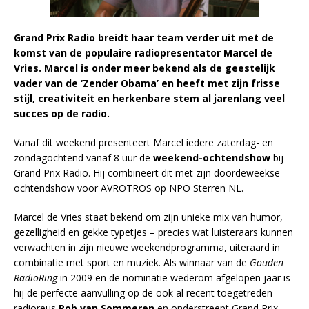
Grand Prix Radio breidt haar team verder uit met de
komst van de populaire radiopresentator Marcel de
Vries. Marcel is onder meer bekend als de geestelijk
vader van de ‘Zender Obama’ en heeft met zijn frisse
stijl, creativiteit en herkenbare stem al jarenlang veel
succes op de radio.
Vanaf dit weekend presenteert Marcel iedere zaterdag- en
zondagochtend vanaf 8 uur de
weekend-ochtendshow
bij
Grand Prix Radio. Hij combineert dit met zijn doordeweekse
ochtendshow voor AVROTROS op NPO Sterren NL.
Marcel de Vries staat bekend om zijn unieke mix van humor,
gezelligheid en gekke typetjes – precies wat luisteraars kunnen
verwachten in zijn nieuwe weekendprogramma, uiteraard in
combinatie met sport en muziek. Als winnaar van de
Gouden
RadioRing
in 2009 en de nominatie wederom afgelopen jaar is
hij de perfecte aanvulling op de ook al recent toegetreden
radioreus
Rob van Sommeren
en onderstreept Grand Prix