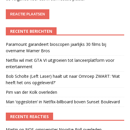
RECENTE BERICHTEN
Paramount garandeert bioscopen jaarlijks 30 films bij
overname Warner Bros
Netflix wil met GTA VI uitgroeien tot lanceerplatform voor
entertainment
Bob Scholte (Left Laser) haalt uit naar Omroep ZWART: ‘Wat
heeft het ons opgeleverd?’
Pim van der Kolk overleden
Man ‘opgesloten’ in Netflix-billboard boven Sunset Boulevard
RECENTE REACTIES
Martin
op
NOS-omroepster Noortje Roll overleden