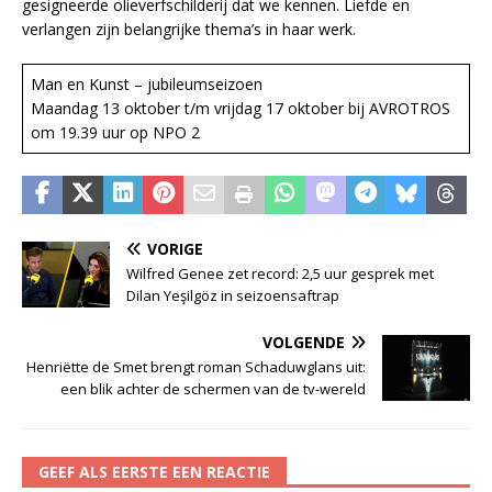
gesigneerde olieverfschilderij dat we kennen. Liefde en
verlangen zijn belangrijke thema’s in haar werk.
Man en Kunst – jubileumseizoen
Maandag 13 oktober t/m vrijdag 17 oktober bij AVROTROS
om 19.39 uur op NPO 2
VORIGE
Wilfred Genee zet record: 2,5 uur gesprek met
Dilan Yeşilgöz in seizoensaftrap
VOLGENDE
Henriëtte de Smet brengt roman Schaduwglans uit:
een blik achter de schermen van de tv-wereld
GEEF ALS EERSTE EEN REACTIE