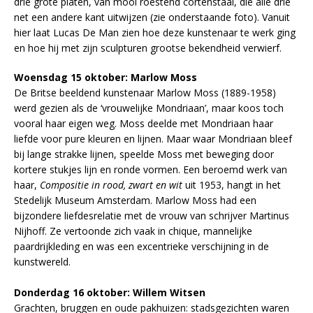
drie grote platen, van mooi roestend cortenstaal, die alle drie
net een andere kant uitwijzen (zie onderstaande foto). Vanuit
hier laat Lucas De Man zien hoe deze kunstenaar te werk ging
en hoe hij met zijn sculpturen grootse bekendheid verwierf.
Woensdag 15 oktober: Marlow Moss
De Britse beeldend kunstenaar Marlow Moss (1889-1958)
werd gezien als de ‘vrouwelijke Mondriaan’, maar koos toch
vooral haar eigen weg. Moss deelde met Mondriaan haar
liefde voor pure kleuren en lijnen. Maar waar Mondriaan bleef
bij lange strakke lijnen, speelde Moss met beweging door
kortere stukjes lijn en ronde vormen. Een beroemd werk van
haar,
Compositie in rood, zwart en wit
uit 1953, hangt in het
Stedelijk Museum Amsterdam. Marlow Moss had een
bijzondere liefdesrelatie met de vrouw van schrijver Martinus
Nijhoff. Ze vertoonde zich vaak in chique, mannelijke
paardrijkleding en was een excentrieke verschijning in de
kunstwereld.
Donderdag 16 oktober: Willem Witsen
Grachten, bruggen en oude pakhuizen: stadsgezichten waren