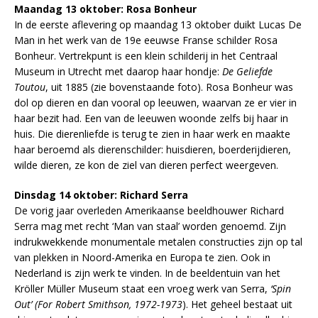
Maandag 13 oktober: Rosa Bonheur
In de eerste aflevering op maandag 13 oktober duikt Lucas De
Man in het werk van de 19e eeuwse Franse schilder Rosa
Bonheur. Vertrekpunt is een klein schilderij in het Centraal
Museum in Utrecht met daarop haar hondje:
De Geliefde
Toutou
, uit 1885 (zie bovenstaande foto). Rosa Bonheur was
dol op dieren en dan vooral op leeuwen, waarvan ze er vier in
haar bezit had. Een van de leeuwen woonde zelfs bij haar in
huis. Die dierenliefde is terug te zien in haar werk en maakte
haar beroemd als dierenschilder: huisdieren, boerderijdieren,
wilde dieren, ze kon de ziel van dieren perfect weergeven.
Dinsdag 14 oktober: Richard Serra
De vorig jaar overleden Amerikaanse beeldhouwer Richard
Serra mag met recht ‘Man van staal’ worden genoemd. Zijn
indrukwekkende monumentale metalen constructies zijn op tal
van plekken in Noord-Amerika en Europa te zien. Ook in
Nederland is zijn werk te vinden. In de beeldentuin van het
Kröller Müller Museum staat een vroeg werk van Serra,
‘Spin
Out’ (For Robert Smithson, 1972-1973
). Het geheel bestaat uit