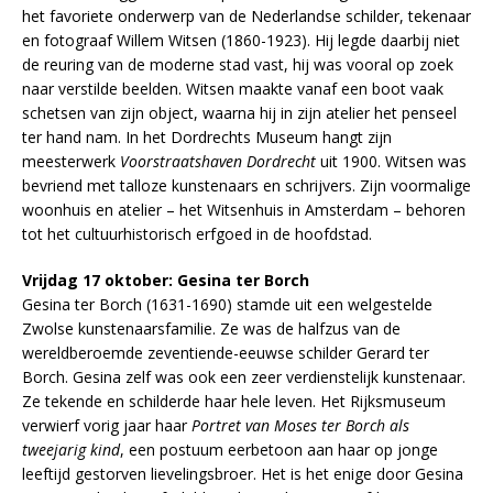
het favoriete onderwerp van de Nederlandse schilder, tekenaar
en fotograaf Willem Witsen (1860-1923). Hij legde daarbij niet
de reuring van de moderne stad vast, hij was vooral op zoek
naar verstilde beelden. Witsen maakte vanaf een boot vaak
schetsen van zijn object, waarna hij in zijn atelier het penseel
ter hand nam. In het Dordrechts Museum hangt zijn
meesterwerk
Voorstraatshaven Dordrecht
uit 1900. Witsen was
bevriend met talloze kunstenaars en schrijvers. Zijn voormalige
woonhuis en atelier – het Witsenhuis in Amsterdam – behoren
tot het cultuurhistorisch erfgoed in de hoofdstad.
Vrijdag 17 oktober: Gesina ter Borch
Gesina ter Borch (1631-1690) stamde uit een welgestelde
Zwolse kunstenaarsfamilie. Ze was de halfzus van de
wereldberoemde zeventiende-eeuwse schilder Gerard ter
Borch. Gesina zelf was ook een zeer verdienstelijk kunstenaar.
Ze tekende en schilderde haar hele leven. Het Rijksmuseum
verwierf vorig jaar haar
Portret van Moses ter Borch als
tweejarig kind
, een postuum eerbetoon aan haar op jonge
leeftijd gestorven lievelingsbroer. Het is het enige door Gesina