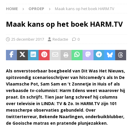
HOME
OPROEP
Maak kans op het boek HARM.TV
Maak kans op het boek HARM.TV
25 december 2017
Redactie
0
Als onverstoorbaar boegbeeld van Dit Was Het Nieuws,
spitsvondig scenarioschrijver van hitcomedy’s als In De
Vlaamsche Pot, Sam Sam en ‘t Zonnetje in Huis of als
verbaasde tv-columnist: Harm Edens weet waarover hij
praat. En schrijft. Tien jaar lang schreef hij columns
over televisie in LINDA: TV & Zo. In HARM.TV zijn 101
messcherpe observaties gebundeld. Over
twitterterreur, Bekende Naarlingen, onderbuikblubber,
de Gooische matras en pratende plunjezakken.