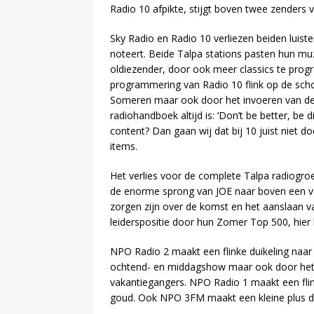
Radio 10 afpikte, stijgt boven twee zenders 
Sky Radio en Radio 10 verliezen beiden luistera
noteert. Beide Talpa stations pasten hun mu
oldiezender, door ook meer classics te pro
programmering van Radio 10 flink op de sch
Someren maar ook door het invoeren van de ‘
radiohandboek altijd is: ‘Don’t be better, be d
content? Dan gaan wij dat bij 10 juist niet
items.
Het verlies voor de complete Talpa radiogroe
de enorme sprong van JOE naar boven een ve
zorgen zijn over de komst en het aanslaan va
leiderspositie door hun Zomer Top 500, hier 
NPO Radio 2 maakt een flinke duikeling naar
ochtend- en middagshow maar ook door het 
vakantiegangers. NPO Radio 1 maakt een fli
goud. Ook NPO 3FM maakt een kleine plus doo