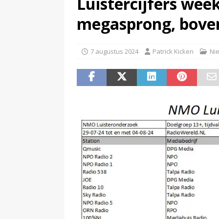
Luistercijfers wee
(
Televisie wint snel terrein a
megasprong, boven
7 augustus 2024
Patrick Kicken
Ni