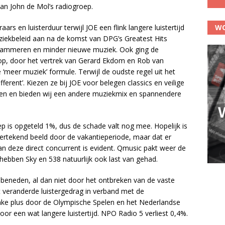
van John de Mol’s radiogroep.
WO
ars en luisterduur terwijl JOE een flink langere luistertijd
ziekbeleid aan na de komst van DPG’s Greatest Hits
grammeren en minder nieuwe muziek. Ook ging de
op, door het vertrek van Gerard Ekdom en Rob van
meer muziek’ formule. Terwijl de oudste regel uit het
ifferent’. Kiezen ze bij JOE voor belegen classics en veilige
 doen en bieden wij een andere muziekmix en spannendere
p is opgeteld 1%, dus de schade valt nog mee. Hopelijk is
rtekend beeld door de vakantieperiode, maar dat er
n deze direct concurrent is evident. Qmusic pakt weer de
hebben Sky en 538 natuurlijk ook last van gehad.
 beneden, al dan niet door het ontbreken van de vaste
veranderde luistergedrag in verband met de
nke plus door de Olympische Spelen en het Nederlandse
r een wat langere luistertijd. NPO Radio 5 verliest 0,4%.