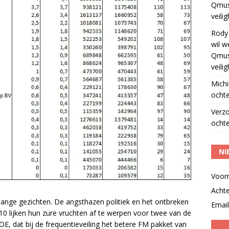
Qmus
veili
Rody
wil w
Qmus
veili
Michi
ochte
Verz
ochte
NI
Voor
Acht
lange gezichten. De angsthazen politiek en het ontbreken
Email
10 lijken hun zure vruchten af te werpen voor twee van de
JOE, dat bij de frequentieveiling het betere FM pakket van