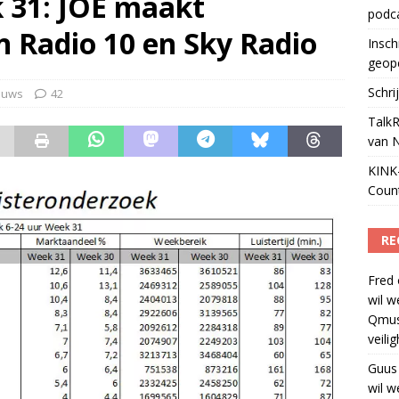
k 31: JOE maakt
podc
ls apparaat voor podcasts
)
 Radio 10 en Sky Radio
Insch
geop
Schri
euws
42
TalkR
van 
KINK-
Coun
RE
Fred
wil w
Qmus
veili
Guus
wil w