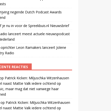
asts
rijving negende Dutch Podcast Awards
end
jf je nu in voor de Spreekbuis.nl Nieuwsbrief
adio lanceert meest actuele nieuwspodcast
Nederland
oprichter Leon Ramakers lanceert Jolene
try Radio
CENTE REACTIES
op
Patrick Kicken: Miljuschka Witzenhausen
el naast Mattie Valk iedere ochtend op
ic, maar mag dat niet vanwege haar
gheid
op
Patrick Kicken: Miljuschka Witzenhausen
el naast Mattie Valk iedere ochtend op