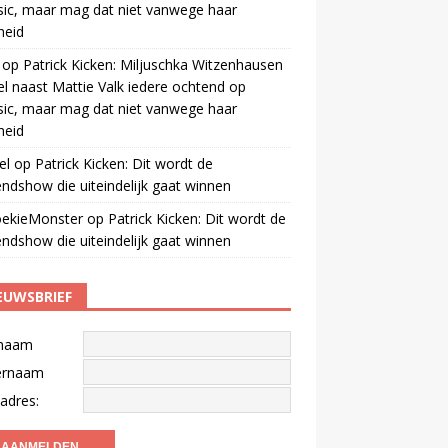
ic, maar mag dat niet vanwege haar
gheid
op
Patrick Kicken: Miljuschka Witzenhausen
el naast Mattie Valk iedere ochtend op
ic, maar mag dat niet vanwege haar
gheid
el
op
Patrick Kicken: Dit wordt de
ndshow die uiteindelijk gaat winnen
oekieMonster
op
Patrick Kicken: Dit wordt de
ndshow die uiteindelijk gaat winnen
EUWSBRIEF
naam
ernaam
adres: