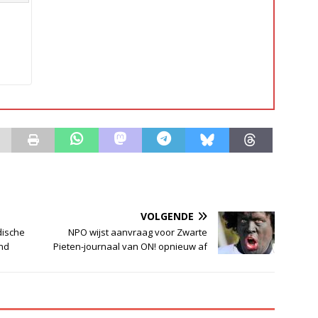
VOLGENDE
dische
NPO wijst aanvraag voor Zwarte
nd
Pieten-journaal van ON! opnieuw af