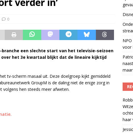
tort verder in’
geva
r veiligheid
)
Disne
del podcasts in gevaar met skipknop
)
0
Onder
strea
NPO S
voor 
branche een slechte start van het televisie-seizoen
Patri
er het 3e kwartaal blijkt dat de lineaire kijktijd
naast
maar 
 het tv-scherm masaal uit. Deze doelgroep kijkt gemiddeld
bureaunetwerk GroupM is de daling niet de enige zorg in
RE
het volgens hen steeds meer afweten.
Robb
Witze
ocht
matie.
haar 
Jessi