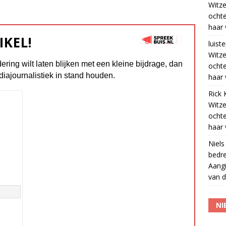
Witze
ocht
haar 
IKEL!
luiste
Witze
dering wilt laten blijken met een kleine bijdrage, dan
ocht
diajournalistiek in stand houden.
haar 
Rick 
Witze
ocht
haar 
Niels
bedre
Aangi
van d
NI