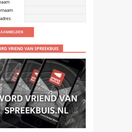
naam
ernaam
adres:
RD VRIEND VAN SPREEKBUIS