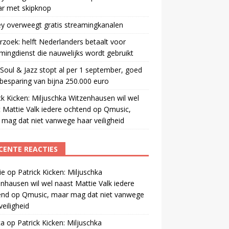
ar met skipknop
y overweegt gratis streamingkanalen
zoek: helft Nederlanders betaalt voor
mingdienst die nauwelijks wordt gebruikt
oul & Jazz stopt al per 1 september, goed
besparing van bijna 250.000 euro
ck Kicken: Miljuschka Witzenhausen wil wel
 Mattie Valk iedere ochtend op Qmusic,
mag dat niet vanwege haar veiligheid
CENTE REACTIES
ie
op
Patrick Kicken: Miljuschka
nhausen wil wel naast Mattie Valk iedere
end op Qmusic, maar mag dat niet vanwege
veiligheid
ca
op
Patrick Kicken: Miljuschka