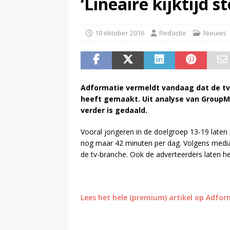
‘Lineaire kijktijd s
maar mag dat niet vanwege haa
(
Spotify brengt advertentiemo
10 oktober 2016
Redactie
Nieuws
Adformatie vermeldt vandaag dat de tv-
heeft gemaakt. Uit analyse van GroupM ov
verder is gedaald.
Vooral jongeren in de doelgroep 13-19 laten
nog maar 42 minuten per dag. Volgens media
de tv-branche. Ook de adverteerders laten 
Lees het hele (premium) artikel op Adfor