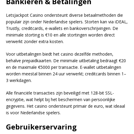
Bankieren & Betalingen
LetsJackpot Casino ondersteunt diverse betaalmethoden die
populair zijn onder Nederlandse spelers. Storten kan via iDEAL,
Trustly, creditcards, e-wallets en bankoverschrijvingen. De
minimale storting is €10 en alle stortingen worden direct
verwerkt zonder extra kosten.
Voor uitbetalingen biedt het casino dezelfde methoden,
behalve prepaidkaarten. De minimale uitbetaling bedraagt €20
en de maximale €5000 per transactie. E-wallet uitbetalingen
worden meestal binnen 24 uur verwerkt; creditcards binnen 1–
3 werkdagen.
Alle financiële transacties zijn beveiligd met 128-bit SSL-
encryptie, wat helpt bij het beschermen van persoonlijke
gegevens. Het casino ondersteunt primair de euro, wat ideaal
is voor Nederlandse spelers.
Gebruikerservaring