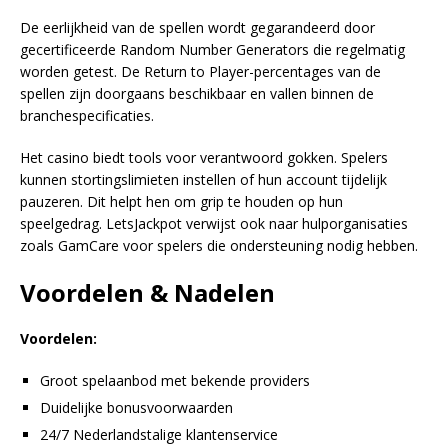
De eerlijkheid van de spellen wordt gegarandeerd door
gecertificeerde Random Number Generators die regelmatig
worden getest. De Return to Player-percentages van de
spellen zijn doorgaans beschikbaar en vallen binnen de
branchespecificaties.
Het casino biedt tools voor verantwoord gokken. Spelers
kunnen stortingslimieten instellen of hun account tijdelijk
pauzeren. Dit helpt hen om grip te houden op hun
speelgedrag. LetsJackpot verwijst ook naar hulporganisaties
zoals GamCare voor spelers die ondersteuning nodig hebben.
Voordelen & Nadelen
Voordelen:
Groot spelaanbod met bekende providers
Duidelijke bonusvoorwaarden
24/7 Nederlandstalige klantenservice