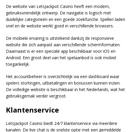
De website van LetsJackpot Casino heeft een modern,
gebruiksvriendelijk ontwerp. De navigatie is logisch met
duidelijke categorieën en een goede zoekfunctie. Spellen laden
snel en de website werkt goed in verschillende browsers.
De mobiele ervaring is uitstekend dankzij de responsieve
website die zich aanpast aan verschillende schermformaten.
Daarnaast is er een speciale app beschikbaar voor iOS en
Android. Een groot deel van het spelaanbod is ook mobiel
toegankelijk.
Het accountbeheer is overzichtelijk via een dashboard waar
spelers stortingen, uitbetalingen en bonussen kunnen inzien.
De volledige website is beschikbaar in het Nederlands, wat het
gebruiksgemak verder vergroot.
Klantenservice
LetsJackpot Casino biedt 24/7 klantenservice via meerdere
kanalen. De live chat is de snelste optie met een gemiddelde