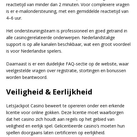
reactietijd van minder dan 2 minuten. Voor complexere vragen
is er e-mailondersteuning, met een gemiddelde reactietijd van
4–6 uur.
Het ondersteuningsteam is professioneel en goed getraind in
alle casinogerelateerde onderwerpen. Nederlandstalige
support is op alle kanalen beschikbaar, wat een groot voordeel
is voor Nederlandse spelers.
Daarnaast is er een duidelijke FAQ-sectie op de website, waar
veelgestelde vragen over registratie, stortingen en bonussen
worden beantwoord.
Veiligheid & Eerlijkheid
LetsJackpot Casino beweert te opereren onder een erkende
licentie voor online gokken. Deze licentie moet waarborgen
dat het casino zich houdt aan regels op het gebied van
veiligheid en eerlijk spel. Gelicentieerde casino’s moeten hun
spellen doorgaans laten certificeren op eerlijkheid.