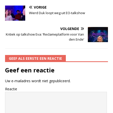
VORIGE
Wierd Duk loopt weg uit EO-talkshow
VOLGENDE
Kritiek op talkshow Eva: ‘Reclameplatform voor Van
den Ende’
GEEF ALS EERSTE EEN REACTIE
Geef een reactie
Uw e-mailadres wordt niet gepubliceerd.
Reactie