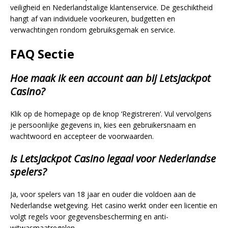
veiligheid en Nederlandstalige klantenservice. De geschiktheid
hangt af van individuele voorkeuren, budgetten en
verwachtingen rondom gebruiksgemak en service.
FAQ Sectie
Hoe maak ik een account aan bij LetsJackpot
Casino?
Klik op de homepage op de knop ‘Registreren’. Vul vervolgens
je persoonlijke gegevens in, kies een gebruikersnaam en
wachtwoord en accepteer de voorwaarden.
Is LetsJackpot Casino legaal voor Nederlandse
spelers?
Ja, voor spelers van 18 jaar en ouder die voldoen aan de
Nederlandse wetgeving. Het casino werkt onder een licentie en
volgt regels voor gegevensbescherming en anti-
witwasmaatregelen.