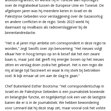
over de migratiedeal tussen de Europese Unie en Tunesië. De
afgelopen jaren was hij meerdere keren in Israël en de
Palestijnse Gebieden voor verslaggeving over de Gazaoorlog
en andere conflicten in de regio. Sinds 2023 werkt hij
daarnaast op invalbasis als radioverslaggever bij de
binnenlandredactie.
“Het is al jaren mijn ambitie om correspondent in deze regio te
worden,” zegt Swolfs over zijn benoeming. “Het nieuws volgt
elkaar hier in hoog tempo op en ik besef dat het een zware
baan is, maar juist dat geeft mij energie: boven op het nieuws
zitten en verslag doen zodra het gebeurt. Het is een regio die
mij al lange tijd fascineert en waar ik mij sterk bij betrokken
voel. Ik kijk ernaar uit om aan de slag te gaan.”
Chef Buitenland Esther Bootsma: “Het correspondentschap in
Israël en de Palestijnse Gebieden is een journalistiek boeiende
en belangrijke functie, en tegelijkertijd ook een van de lastigste
banen die er is in de journalistiek. We hebben bewondering
voor Lennard dat hij deze stap zet, maar vooral ook het volste