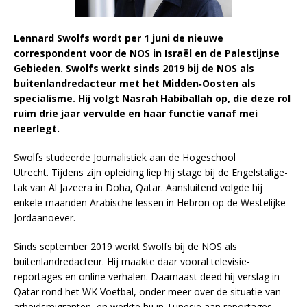
Lennard Swolfs wordt per 1 juni de nieuwe
correspondent voor de NOS in Israël en de Palestijnse
Gebieden. Swolfs werkt sinds 2019 bij de NOS als
buitenlandredacteur met het Midden‑Oosten als
specialisme. Hij volgt Nasrah Habiballah op, die deze rol
ruim drie jaar vervulde en haar functie vanaf mei
neerlegt.
Swolfs studeerde Journalistiek aan de Hogeschool
Utrecht.
Tijdens zijn opleiding liep hij stage bij de Engelstalige-
tak van Al Jazeera in Doha, Qatar. Aansluitend volgde hij
enkele maanden Arabische lessen in Hebron op de Westelijke
Jordaanoever.
Sinds september 2019 werkt Swolfs bij de NOS als
buitenlandredacteur. Hij maakte daar vooral televisie­
reportages en online verhalen. Daarnaast deed hij verslag in
Qatar rond het WK Voetbal, onder meer over de situatie van
arbeidsmigranten, en werkte hij in Tunesië aan reportages