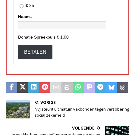
€ 25
Naam::
Donatie Spreekbuis
€ 1,00
BETALEN
VORIGE
NVJ steunt ultimatum vakbonden tegen versobering
social zekerheid
VOLGENDE
Meer klachten over influencerreclame en online