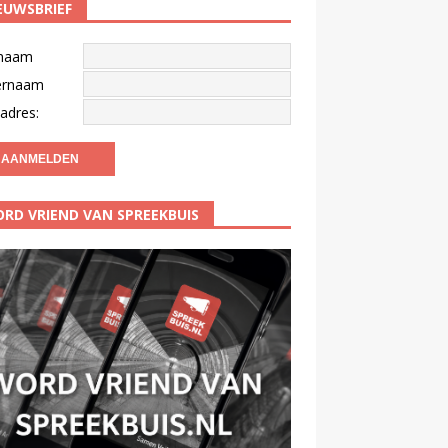
EUWSBRIEF
naam
ernaam
adres:
RD VRIEND VAN SPREEKBUIS