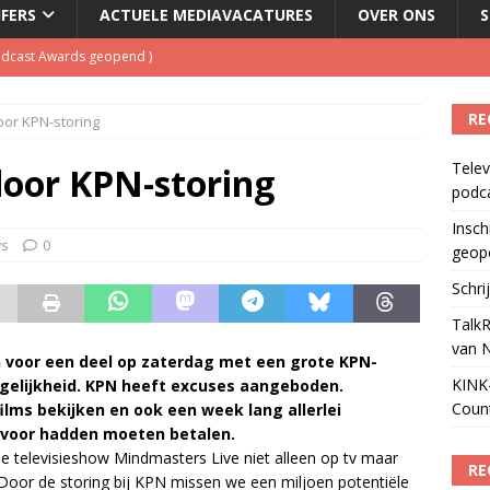
JFERS
ACTUELE MEDIAVACATURES
OVER ONS
S
Podcast Awards geopend
)
kbuis.nl Nieuwsbrief
)
RE
door KPN-storing
tuele nieuwspodcast van Nederland
)
Telev
 lanceert Jolene Country Radio
)
 door KPN-storing
podc
ls apparaat voor podcasts
)
Insch
ws
0
geop
Schri
TalkR
van 
en voor een deel op zaterdag met een grote KPN-
KINK-
ogelijkheid. KPN heeft excuses aangeboden.
Coun
lms bekijken en ook een week lang allerlei
 voor hadden moeten betalen.
de televisieshow Mindmasters Live niet alleen op tv maar
RE
,,Door de storing bij KPN missen we een miljoen potentiële