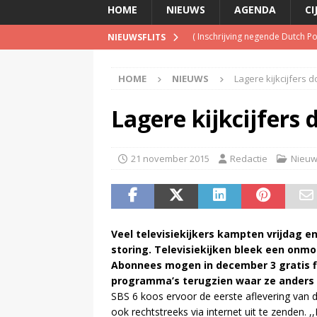
HOME
NIEUWS
AGENDA
CI
(
Inschrijving negende Dutch 
NIEUWSFLITS
(
Schrijf je nu in voor de Spree
HOME
NIEUWS
Lagere kijkcijfers 
(
TalkRadio lanceert meest ac
(
KINK-oprichter Leon Ramakers
Lagere kijkcijfers
(
Televisie wint snel terrein a
21 november 2015
Redactie
Nieu
Veel televisiekijkers kampten vrijdag 
storing. Televisiekijken bleek een onm
Abonnees mogen in december 3 gratis fi
programma’s terugzien waar ze anders
SBS 6 koos ervoor de eerste aflevering van 
ook rechtstreeks via internet uit te zenden. 