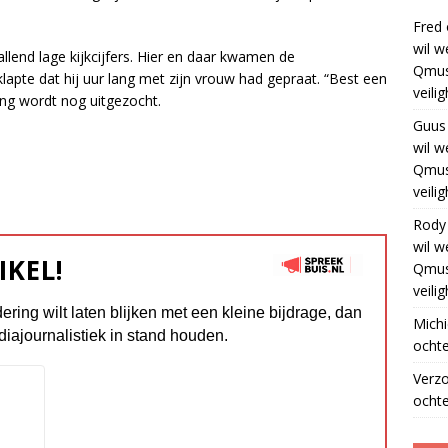
Fred
wil w
lend lage kijkcijfers. Hier en daar kwamen de
Qmus
klapte dat hij uur lang met zijn vrouw had gepraat. “Best een
veili
ing wordt nog uitgezocht.
Guus
wil w
Qmus
veili
Rody
wil w
IKEL!
Qmus
veili
dering wilt laten blijken met een kleine bijdrage, dan
Michi
diajournalistiek in stand houden.
ochte
Verz
ochte