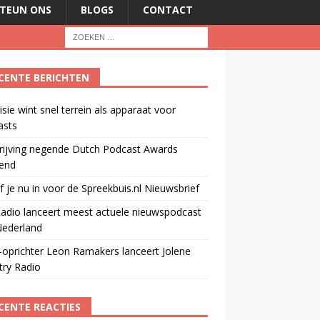
TEUN ONS
BLOGS
CONTACT
CENTE BERICHTEN
isie wint snel terrein als apparaat voor
asts
rijving negende Dutch Podcast Awards
end
jf je nu in voor de Spreekbuis.nl Nieuwsbrief
adio lanceert meest actuele nieuwspodcast
Nederland
oprichter Leon Ramakers lanceert Jolene
try Radio
CENTE REACTIES