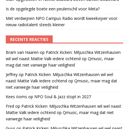
Is de opgelegde boete een peulenschil voor Meta?
Met verdwijnen NPO Campus Radio wordt kweekvijver voor
nieuw radiotalent steeds kleiner
RECENTE REACTIES
Bram van Haaren
op
Patrick Kicken: Miljuschka Witzenhausen
wil wel naast Mattie Valk iedere ochtend op Qmusic, maar
mag dat niet vanwege haar veiligheid
Jeffrey
op
Patrick Kicken: Miljuschka Witzenhausen wil wel
naast Mattie Valk iedere ochtend op Qmusic, maar mag dat
niet vanwege haar veiligheid
Kees öoms
op
NPO Soul & Jazz stopt in 2027
Fred
op
Patrick Kicken: Miljuschka Witzenhausen wil wel naast
Mattie Valk iedere ochtend op Qmusic, maar mag dat niet
vanwege haar veiligheid
Guus
op
Patrick Kicken: Miljuschka Witzenhausen wil wel naast