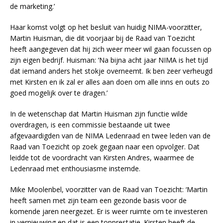
de marketing.’
Haar komst volgt op het besluit van huidig NIMA-voorzitter,
Martin Huisman, die dit voorjaar bij de Raad van Toezicht
heeft aangegeven dat hij zich weer meer wil gaan focussen op
zijn eigen bedrijf. Huisman: ‘Na bijna acht jaar NIMA is het tijd
dat iemand anders het stokje overneemt. Ik ben zeer verheugd
met Kirsten en ik zal er alles aan doen om alle inns en outs zo
goed mogelijk over te dragen.’
In de wetenschap dat Martin Huisman zijn functie wilde
overdragen, is een commissie bestaande uit twee
afgevaardigden van de NIMA Ledenraad en twee leden van de
Raad van Toezicht op zoek gegaan naar een opvolger. Dat
leidde tot de voordracht van Kirsten Andres, waarmee de
Ledenraad met enthousiasme instemde.
Mike Moolenbel, voorzitter van de Raad van Toezicht: ‘Martin
heeft samen met zijn team een gezonde basis voor de
komende jaren neergezet. Er is weer ruimte om te investeren
in vernieuwing en dat is een topprestatie. Kirsten heeft de