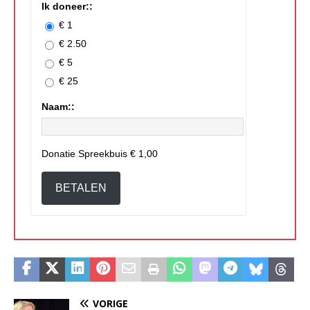
Ik doneer::
€ 1
€ 2.50
€ 5
€ 25
Naam::
Donatie Spreekbuis
€ 1,00
BETALEN
VORIGE