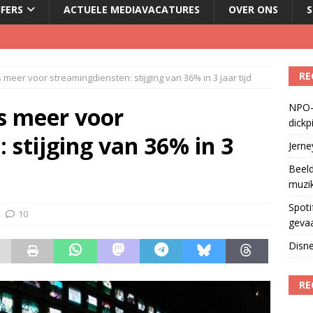
JFERS
ACTUELE MEDIAVACATURES
OVER ONS
S
Fonos: een nieuwe muzikale ontmoetingsplek
)
RE
s meer voor streamingdiensten: stijging van 36% in 3 jaar tijd
del podcasts in gevaar met skipknop
)
NPO-
eamingkanalen
)
rs meer voor
dickp
geschorst na dickpic in groepsapp
)
 stijging van 36% in 3
Jern
Beeld
muzi
Spoti
10
geva
Disne
RE