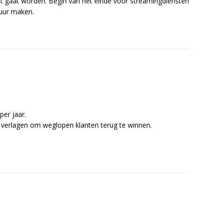
ant gaat worden. Begin van het einde voor streamingdiensten
uur maken.
per jaar.
s verlagen om weglopen klanten terug te winnen.