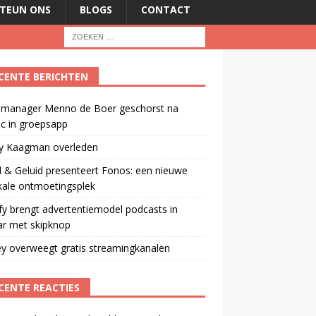
TEUN ONS
BLOGS
CONTACT
CENTE BERICHTEN
manager Menno de Boer geschorst na
ic in groepsapp
ey Kaagman overleden
 & Geluid presenteert Fonos: een nieuwe
kale ontmoetingsplek
fy brengt advertentiemodel podcasts in
ar met skipknop
y overweegt gratis streamingkanalen
CENTE REACTIES