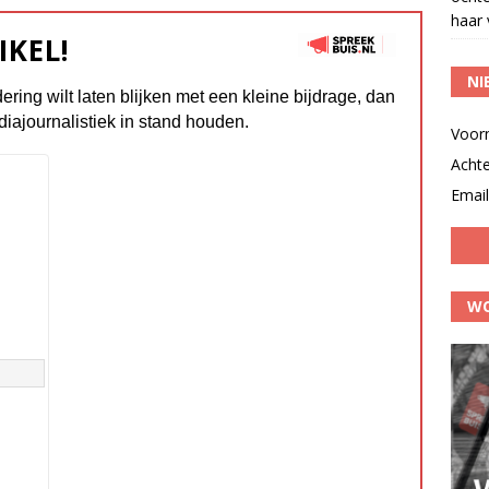
haar 
IKEL!
NI
dering wilt laten blijken met een kleine bijdrage, dan
diajournalistiek in stand houden.
Voor
Acht
Email
WO