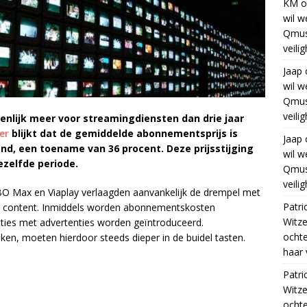
KM
o
wil w
Qmus
veili
Jaap
wil w
Qmus
veili
nlijk meer voor streamingdiensten dan drie jaar
er
blijkt dat de gemiddelde abonnementsprijs is
Jaap
nd, een toename van 36 procent. Deze prijsstijging
wil w
dezelfde periode.
Qmus
veili
HBO Max en Viaplay verlaagden aanvankelijk de drempel met
Patri
rije content. Inmiddels worden abonnementskosten
Witze
ties met advertenties worden geïntroduceerd.
ocht
jken, moeten hierdoor steeds dieper in de buidel tasten.
haar 
Patri
Witze
ocht