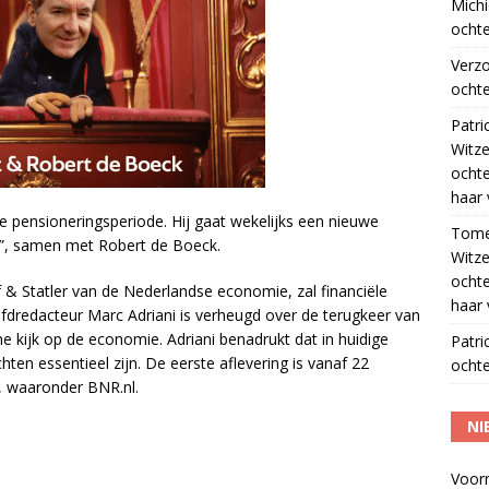
Michi
ochte
Verz
ochte
Patri
Witze
ocht
haar 
e pensioneringsperiode. Hij gaat wekelijks een nieuwe
Tom
s”, samen met Robert de Boeck.
Witze
ocht
& Statler van de Nederlandse economie, zal financiële
haar 
dredacteur Marc Adriani is verheugd over de terugkeer van
he kijk op de economie. Adriani benadrukt dat in huidige
Patri
ten essentieel zijn. De eerste aflevering is vanaf 22
ochte
, waaronder BNR.nl.
NI
Voor