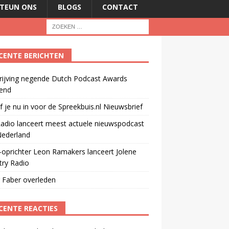
TEUN ONS
BLOGS
CONTACT
CENTE BERICHTEN
rijving negende Dutch Podcast Awards
end
jf je nu in voor de Spreekbuis.nl Nieuwsbrief
adio lanceert meest actuele nieuwspodcast
Nederland
oprichter Leon Ramakers lanceert Jolene
try Radio
 Faber overleden
CENTE REACTIES