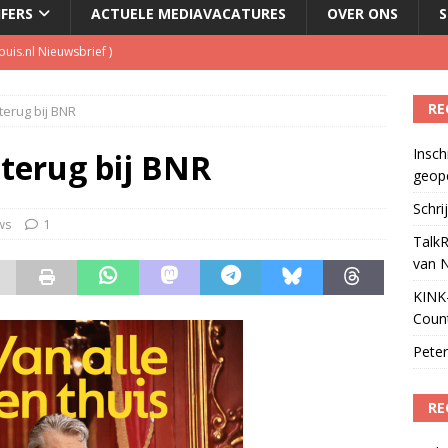
JFERS
ACTUELE MEDIAVACATURES
OVER ONS
S
kbuis.nl Nieuwsbrief
)
tuele nieuwspodcast van Nederland
)
RE
terug bij BNR
 lanceert Jolene Country Radio
)
Insch
 terug bij BNR
geop
Podcast Awards geopend
)
Schri
ws
1
TalkR
van 
KINK-
Coun
Peter
RE