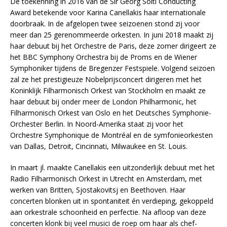
De toekenning in 2016 van de Sir Georg Solti Conducting
Award betekende voor Karina Canellakis haar internationale
doorbraak. In de afgelopen twee seizoenen stond zij voor
meer dan 25 gerenommeerde orkesten. In juni 2018 maakt zij
haar debuut bij het Orchestre de Paris, deze zomer dirigeert ze
het BBC Symphony Orchestra bij de Proms en de Wiener
Symphoniker tijdens de Bregenzer Festspiele. Volgend seizoen
zal ze het prestigieuze Nobelprijsconcert dirigeren met het
Koninklijk Filharmonisch Orkest van Stockholm en maakt ze
haar debuut bij onder meer de London Philharmonic, het
Filharmonisch Orkest van Oslo en het Deutsches Symphonie-
Orchester Berlin. In Noord-Amerika staat zij voor het
Orchestre Symphonique de Montréal en de symfonieorkesten
van Dallas, Detroit, Cincinnati, Milwaukee en St. Louis.
In maart jl. maakte Canellakis een uitzonderlijk debuut met het
Radio Filharmonisch Orkest in Utrecht en Amsterdam, met
werken van Britten, Sjostakovitsj en Beethoven. Haar
concerten blonken uit in spontaniteit én verdieping, gekoppeld
aan orkestrale schoonheid en perfectie. Na afloop van deze
concerten klonk bij veel musici de roep om haar als chef-