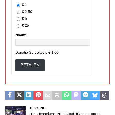
€ 1
€ 2.50
€ 5
€ 25
Naam::
Donatie Spreekbuis
€ 1,00
BETALEN
VORIGE
Frans Jennekens (NTR): ‘Gooi Hilversum open’