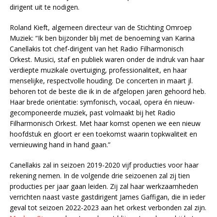
dirigent uit te nodigen.
Roland Kieft, algemeen directeur van de Stichting Omroep
Muziek: “Ik ben bijzonder blij met de benoeming van Karina
Canellakis tot chef-dirigent van het Radio Filharmonisch
Orkest. Musici, staf en publiek waren onder de indruk van haar
verdiepte muzikale overtuiging, professionaliteit, en haar
menselijke, respectvolle houding. De concerten in maart jl.
behoren tot de beste die ik in de afgelopen jaren gehoord heb.
Haar brede oriëntatie: symfonisch, vocaal, opera én nieuw-
gecomponeerde muziek, past volmaakt bij het Radio
Filharmonisch Orkest. Met haar komst openen we een nieuw
hoofdstuk en gloort er een toekomst waarin topkwaliteit en
vernieuwing hand in hand gaan.”
Canellakis zal in seizoen 2019-2020 vijf producties voor haar
rekening nemen. In de volgende drie seizoenen zal zij tien
producties per jaar gaan leiden. Zij zal haar werkzaamheden
verrichten naast vaste gastdirigent James Gaffigan, die in ieder
geval tot seizoen 2022-2023 aan het orkest verbonden zal zijn.