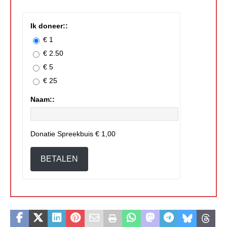
Ik doneer::
€ 1
€ 2.50
€ 5
€ 25
Naam::
Donatie Spreekbuis
€ 1,00
BETALEN