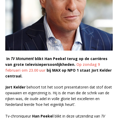
In
TV Monument
blikt Han Peekel terug op de carrières
van grote televisiepersoonlijkheden.
Op zondag 9
februari om 23.00 uur
bij MAX op NPO 1 staat Jort Kelder
centraal.
Jort Kelder
behoort tot het soort presentatoren dat stof doet
opwaaien en eigenzinnig is. Hij is de man die de schrik van de
rijken was, de oude adel in volle glorie liet excelleren en
Nederland leerde ‘hoe het eigenlijk heurt’.
Tv-chroniqueur
Han Peekel
blikt in deze uitzending van
TV