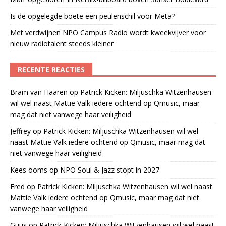
Is de opgelegde boete een peulenschil voor Meta?
Met verdwijnen NPO Campus Radio wordt kweekvijver voor
nieuw radiotalent steeds kleiner
RECENTE REACTIES
Bram van Haaren
op
Patrick Kicken: Miljuschka Witzenhausen
wil wel naast Mattie Valk iedere ochtend op Qmusic, maar
mag dat niet vanwege haar veiligheid
Jeffrey
op
Patrick Kicken: Miljuschka Witzenhausen wil wel
naast Mattie Valk iedere ochtend op Qmusic, maar mag dat
niet vanwege haar veiligheid
Kees öoms
op
NPO Soul & Jazz stopt in 2027
Fred
op
Patrick Kicken: Miljuschka Witzenhausen wil wel naast
Mattie Valk iedere ochtend op Qmusic, maar mag dat niet
vanwege haar veiligheid
Guus
op
Patrick Kicken: Miljuschka Witzenhausen wil wel naast