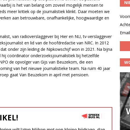
NI
aarbij is het van belang om zoveel mogelijk mensen te
eds meer kritiek op de journalistiek klinkt. Daar moeten we
Voor
e werken aan betrouwbare, onafhankelijke, hoogwaardige en
Acht
Email
nalist, van radioverslaggever bij Hier en NU, tv-verslaggever
ksjournalist en lid van de hoofdredactie van NRC. In 2012
at onder zijn leiding de Nipkowschijf won in 2021. Na bijna
 hij coördinator onderzoeksjournalistiek bij hetzelfde
 NPO de opvolger van Gijs van Beuzekom, die een
WO
dkoming van het nieuwe journalistieke team. Na ruim 40 jaar
mroep gaat Van Beuzekom in april met pensioen.
IKEL!
dering wilt laten blijken met een kleine bijdrage, dan