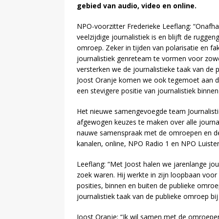
gebied van audio, video en online.
NPO-voorzitter Frederieke Leeflang: “Onafha
veelzijdige journalistiek is en blijft de rugge
omroep. Zeker in tijden van polarisatie en 
journalistiek genreteam te vormen voor zowe
versterken we de journalistieke taak van de 
Joost Oranje komen we ook tegemoet aan d
een stevigere positie van journalistiek binn
Het nieuwe samengevoegde team Journalisti
afgewogen keuzes te maken over alle journal
nauwe samenspraak met de omroepen en de v
kanalen, online, NPO Radio 1 en NPO Luiste
Leeflang: “Met Joost halen we jarenlange jour
zoek waren. Hij werkte in zijn loopbaan voor
posities, binnen en buiten de publieke omroe
journalistiek taak van de publieke omroep bij
Joost Oranje: “Ik wil samen met de omroepen 