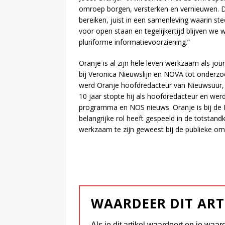
omroep borgen, versterken en vernieuwen. D
bereiken, juist in een samenleving waarin ste
voor open staan en tegelijkertijd blijven w
pluriforme informatievoorziening.”
Oranje is al zijn hele leven werkzaam als jour
bij Veronica Nieuwslijn en NOVA tot onderzoe
werd Oranje hoofdredacteur van Nieuwsuur, d
10 jaar stopte hij als hoofdredacteur en werd
programma en NOS nieuws. Oranje is bij de
belangrijke rol heeft gespeeld in de totstan
werkzaam te zijn geweest bij de publieke o
WAARDEER DIT ART
Als je dit artikel waardeert en je waar