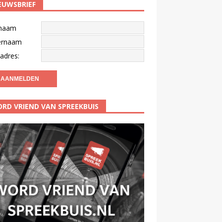
EUWSBRIEF
naam
ernaam
adres:
RD VRIEND VAN SPREEKBUIS