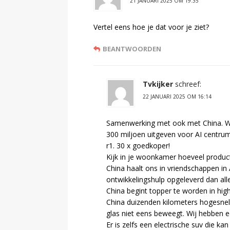
21 JANUARI 2025 OM 19:35
Vertel eens hoe je dat voor je ziet?
BEANTWOORDEN
Tvkijker
schreef:
22 JANUARI 2025 OM 16:14
Samenwerking met ook met China. Waa
300 miljoen uitgeven voor AI centru
r1. 30 x goedkoper!
Kijk in je woonkamer hoeveel product
China haalt ons in vriendschappen in 
ontwikkelingshulp opgeleverd dan all
China begint topper te worden in hig
China duizenden kilometers hogesnelhe
glas niet eens beweegt. Wij hebben 
Er is zelfs een electrische suv die ka