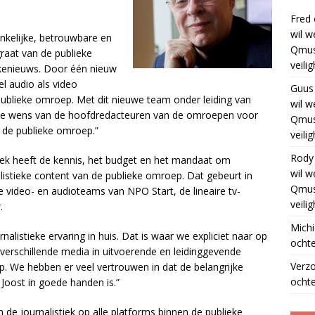
Fred
wil w
nkelijke, betrouwbare en
Qmus
ngraat van de publieke
veili
fakenieuws. Door één nieuw
l audio als video
Guus
publieke omroep. Met dit nieuwe team onder leiding van
wil w
e wens van de hoofdredacteuren van de omroepen voor
Qmus
en de publieke omroep.”
veili
Rody
ek heeft de kennis, het budget en het mandaat om
wil w
istieke content van de publieke omroep. Dat gebeurt in
Qmus
ideo- en audioteams van NPO Start, de lineaire tv-
veili
r.
Michi
nalistieke ervaring in huis. Dat is waar we expliciet naar op
ochte
 verschillende media in uitvoerende en leidinggevende
Verz
p. We hebben er veel vertrouwen in dat de belangrijke
ochte
 Joost in goede handen is.”
de journalistiek op alle platforms binnen de publieke