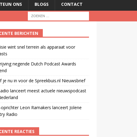
TEUN ONS
BLOGS
CONTACT
CENTE BERICHTEN
isie wint snel terrein als apparaat voor
asts
rijving negende Dutch Podcast Awards
end
jf je nu in voor de Spreekbuis.nl Nieuwsbrief
adio lanceert meest actuele nieuwspodcast
Nederland
oprichter Leon Ramakers lanceert Jolene
try Radio
CENTE REACTIES