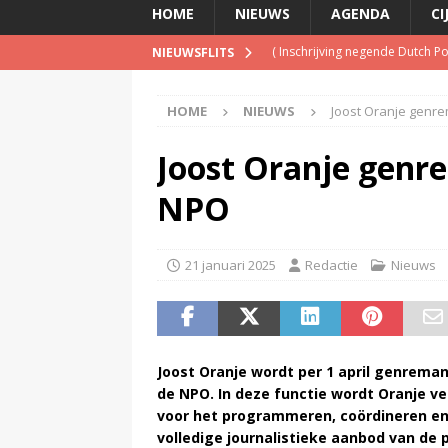
HOME
NIEUWS
AGENDA
CI
(
Inschrijving negende Dutch 
NIEUWSFLITS
(
Schrijf je nu in voor de Spree
HOME
NIEUWS
Joost Oranje genre
(
TalkRadio lanceert meest ac
(
KINK-oprichter Leon Ramakers
Joost Oranje genr
(
Televisie wint snel terrein a
NPO
21 januari 2025
Redactie
Nieuws
Joost Oranje wordt per 1 april genremana
de NPO. In deze functie wordt Oranje v
voor het programmeren, coördineren en
volledige journalistieke aanbod van de