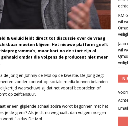
ochte
KM
o
wil w
Qmus
veili
d & Geluid leidt direct tot discussie over de vraag
Jaap
chikbaar moeten blijven. Het nieuwe platform geeft
wil w
visieprogramma’s, maar kort na de start zijn al
Qmus
e gehaald omdat die volgens de producent niet meer
veili
.
 de Jong en Johnny de Mol op de kwestie. De Jong zegt
NI
gmenten zonder context op sociale media kunnen belanden
lijkertijd waarschuwt zij dat het vooraf beoordelen of
Voor
komt op zelfcensuur.
Acht
staat er een glijdende schaal zodra wordt begonnen met het
Email
k je de grens? Als je dit nu weghaalt, dan volgen morgen
 wordt,” aldus De Mol.