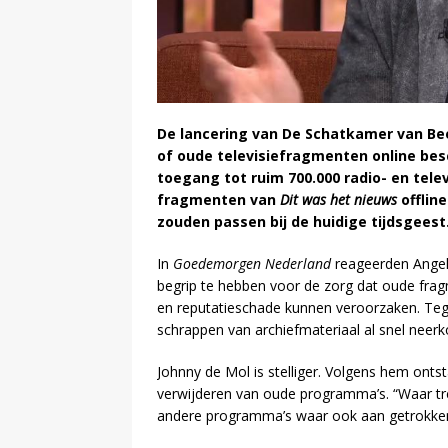
De lancering van De Schatkamer van Beel
of oude televisiefragmenten online bes
toegang tot ruim 700.000 radio- en tele
fragmenten van
Dit was het nieuws
offlin
zouden passen bij de huidige tijdsgeest
In
Goedemorgen Nederland
reageerden Angela
begrip te hebben voor de zorg dat oude fra
en reputatieschade kunnen veroorzaken. Tege
schrappen van archiefmateriaal al snel neer
Johnny de Mol is stelliger. Volgens hem ont
verwijderen van oude programma’s. “Waar tre
andere programma’s waar ook aan getrokken