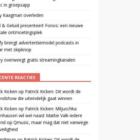
ic in groepsapp
ey Kaagman overleden
 & Geluid presenteert Fonos: een nieuwe
kale ontmoetingsplek
fy brengt advertentiemodel podcasts in
ar met skipknop
y overweegt gratis streamingkanalen
CENTE REACTIES
ck Kicken
op
Patrick Kicken: Dit wordt de
ndshow die uiteindelijk gaat winnen
ck Kicken
op
Patrick Kicken: Miljuschka
nhausen wil wel naast Mattie Valk iedere
end op Qmusic, maar mag dat niet vanwege
veiligheid
 Holtman
op
Patrick Kicken: Dit wordt de