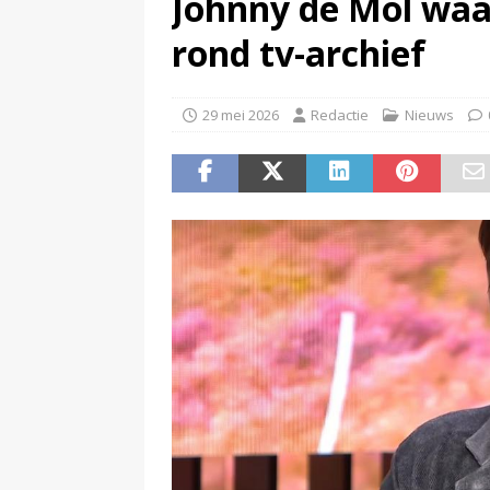
Johnny de Mol waa
(
NPO-manager Menno de Boer 
rond tv-archief
29 mei 2026
Redactie
Nieuws