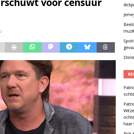
rschuwt voor censuur
dickp
geschorst na dickpic in groepsapp
)
Jern
Beeld
muzi
0
Spoti
geva
Disne
RE
Patri
ochte
Patri
Witze
ocht
haar 
Rick