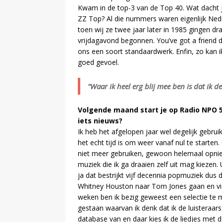
Kwam in de top-3 van de Top 40. Wat dacht je
ZZ Top? Al die nummers waren eigenlijk Nede
toen wij ze twee jaar later in 1985 gingen d
vrijdagavond begonnen. You’ve got a friend 
ons een soort standaardwerk. Enfin, zo kan i
goed gevoel.
“Waar ik heel erg blij mee ben is dat ik d
Volgende maand start je op Radio NPO 5, 
iets nieuws?
Ik heb het afgelopen jaar wel degelijk gebrui
het echt tijd is om weer vanaf nul te starten. 
niet meer gebruiken, gewoon helemaal opnieu
muziek die ik ga draaien zelf uit mag kieze
ja dat bestrijkt vijf decennia popmuziek dus 
Whitney Houston naar Tom Jones gaan en via 
weken ben ik bezig geweest een selectie te m
gestaan waarvan ik denk dat ik de luisteraars
database van en daar kies ik de liedjes met d