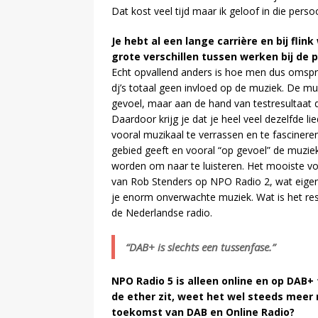
Dat kost veel tijd maar ik geloof in die perso
Je hebt al een lange carrière en bij fli
grote verschillen tussen werken bij de 
Echt opvallend anders is hoe men dus omspr
dj’s totaal geen invloed op de muziek. De mus
gevoel, maar aan de hand van testresultaat 
Daardoor krijg je dat je heel veel dezelfde lied
vooral muzikaal te verrassen en te fasciner
gebied geeft en vooral “op gevoel” de muziek
worden om naar te luisteren. Het mooiste vo
van Rob Stenders op NPO Radio 2, wat eigenl
je enorm onverwachte muziek. Wat is het res
de Nederlandse radio.
“DAB+ is slechts een tussenfase.”
NPO Radio 5 is alleen online en op DAB+
de ether zit, weet het wel steeds meer 
toekomst van DAB en Online Radio?