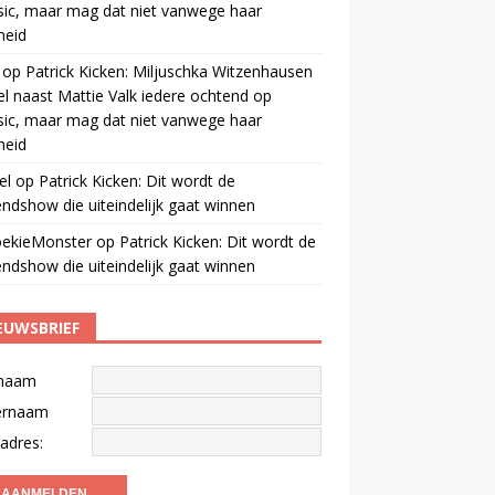
ic, maar mag dat niet vanwege haar
gheid
op
Patrick Kicken: Miljuschka Witzenhausen
el naast Mattie Valk iedere ochtend op
ic, maar mag dat niet vanwege haar
gheid
el
op
Patrick Kicken: Dit wordt de
ndshow die uiteindelijk gaat winnen
oekieMonster
op
Patrick Kicken: Dit wordt de
ndshow die uiteindelijk gaat winnen
EUWSBRIEF
naam
ernaam
adres: