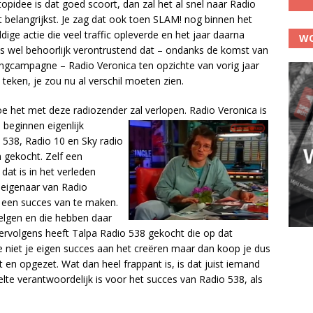
opidee is dat goed scoort, dan zal het al snel naar Radio
t belangrijkst. Je zag dat ook toen SLAM! nog binnen het
ige actie die veel traffic opleverde en het jaar daarna
WO
 is wel behoorlijk verontrustend dat – ondanks de komst van
ingcampagne – Radio Veronica ten opzichte van vorig jaar
 teken, je zou nu al verschil moeten zien.
e het met deze radiozender zal verlopen. Radio Veronica is
 beginnen eigenlijk
 538, Radio 10 en Sky radio
 gekocht. Zelf een
at is in het verleden
s eigenaar van Radio
 een succes van te maken.
elgen en die hebben daar
ervolgens heeft Talpa Radio 538 gekocht die op dat
e niet je eigen succes aan het creëren maar dan koop je dus
en opgezet. Wat dan heel frappant is, is dat juist iemand
elte verantwoordelijk is voor het succes van Radio 538, als