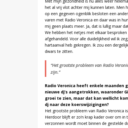
Met mijn gezondheid is nu alles weer helema
het al vrij vlot achter mij kunnen laten. Men h
op een gegeven ogenblik besloten een ander
varen met Radio Veronica en daar was in hun
mij geen plaats meer. Ja, dat is lullig maar d
We hebben het netjes met elkaar besproken 
afgehandeld. Voor alle duidelijkheid wil ik ze
hartaanval heb gekregen. Ik zou een dergeli
dwars te zitten.
“Het grootste probleem van Radio Veronic
zijn.”
Radio Veronica heeft enkele maanden g
nieuwe dj’s aangetrokken, waaronder Gie
groei te zien, maar dat kan wellicht kom
dj naar deze koerswijzigingen?
Het grootste probleem van Radio Veronica is d
Hierdoor blijft er zo’n krap kader over om in
verzonnen wordt moet binnen de gestelde d