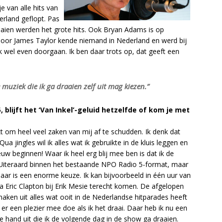
 van alle hits van
rland geflopt. Pas
raaien werden het grote hits. Ook Bryan Adams is op
door James Taylor kende niemand in Nederland en werd bij
k wel even doorgaan. Ik ben daar trots op, dat geeft een
e muziek die ik ga draaien zelf uit mag kiezen.”
blijft het ‘Van Inkel’-geluid hetzelfde of kom je met
kt om heel veel zaken van mij af te schudden. Ik denk dat
Qua jingles wil ik alles wat ik gebruikte in de kluis leggen en
w beginnen! Waar ik heel erg blij mee ben is dat ik de
n. Uiteraard binnen het bestaande NPO Radio 5-format, maar
daar is een enorme keuze. Ik kan bijvoorbeeld in één uur van
Eric Clapton bij Erik Mesie terecht komen. De afgelopen
aken uit alles wat ooit in de Nederlandse hitparades heeft
 er een plezier mee doe als ik het draai. Daar heb ik nu een
e hand uit die ik de volgende dag in de show ga draaien.