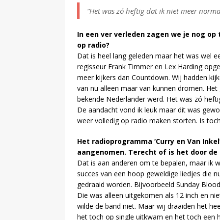
“Het was zó heftig dat ik niet meer norma
In een ver verleden zagen we je nog op
op radio?
Dat is heel lang geleden maar het was wel ee
regisseur Frank Timmer en Lex Harding op
meer kijkers dan Countdown. Wij hadden kijkc
van nu alleen maar van kunnen dromen. Het gev
bekende Nederlander werd. Het was zó heftig 
De aandacht vond ik leuk maar dit was gewoo
weer volledig op radio maken storten. Is toch
Het radioprogramma ‘Curry en Van Inkel’
aangenomen. Terecht of is het door de t
Dat is aan anderen om te bepalen, maar ik w
succes van een
hoop geweldige liedjes die n
gedraaid worden. Bijvoorbeeld Sunday Bloo
Die was alleen uitgekomen als 12 inch en niet
wilde de band niet. Maar wij draaiden het h
het toch op single uitkwam en het toch een 