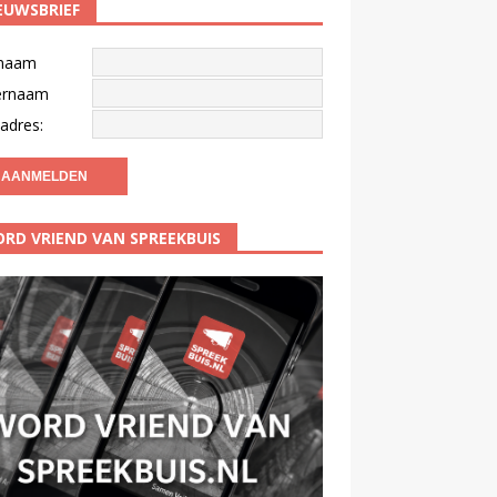
EUWSBRIEF
naam
ernaam
adres:
RD VRIEND VAN SPREEKBUIS