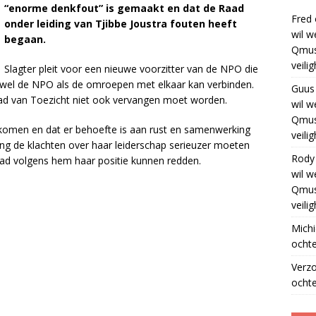
“enorme denkfout” is gemaakt en dat de Raad
Fred
onder leiding van Tjibbe Joustra fouten heeft
wil w
begaan.
Qmus
veili
Slagter pleit voor een nieuwe voorzitter van de NPO die
zowel de NPO als de omroepen met elkaar kan verbinden.
Guus
aad van Toezicht niet ook vervangen moet worden.
wil w
Qmus
nkomen en dat er behoefte is aan rust en samenwerking
veili
ang de klachten over haar leiderschap serieuzer moeten
Rody
ad volgens hem haar positie kunnen redden.
wil w
Qmus
veili
Michi
ochte
Verz
ochte