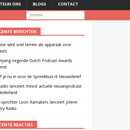
TEUN ONS
BLOGS
CONTACT
CENTE BERICHTEN
isie wint snel terrein als apparaat voor
asts
rijving negende Dutch Podcast Awards
end
jf je nu in voor de Spreekbuis.nl Nieuwsbrief
adio lanceert meest actuele nieuwspodcast
Nederland
oprichter Leon Ramakers lanceert Jolene
try Radio
CENTE REACTIES