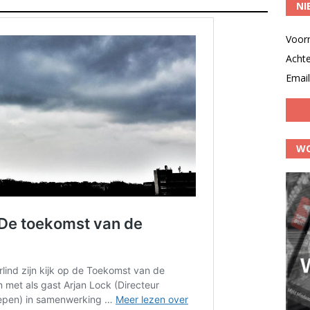
NI
Voor
Acht
Email
WO