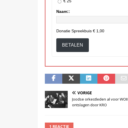
€ 25
Naam::
Donatie Spreekbuis
€ 1,00
BETALEN
VORIGE
Joodse orkestleden al voor WOII
ontslagen door KRO
1 REACTIE