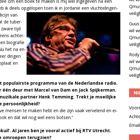
et idee om een boek te ma­ken is mij wel in­ge­ge­ven na een
Qmus
b ik deels op­ge­lo­pen toen ik in
Jor­da­nië een vluch­te­lin­gen­
veili
i­cijn van
dat de tu­ber­
Guus
 zwa­re tijd
wil w
 eens ach­ter­
Qmus
n bi­o­gra­fie
veili
Nu het na en­
Rody
weer din­gen
wil w
o­plaat en
Qmus
n.”
veili
 po­pu­lair­ste pro­gram­ma van de Ne­der­land­se ra­dio.
oor één deur met Mar­cel van Dam en Jack Spij­ker­man.
NI
­zi­ka­le part­ner Henk Tem­ming. Trekt je moei­lij­ke
 per­soon­lijk­heid?
Voor
tie­ve men­sen te ma­ken hebt en die zijn vaak ver­ve­lend en ei­
Acht
d ook en dat wil nog wel eens bot­sen.”
Email
il’. Al ja­ren ben je voor­al ac­tief bij RTV Utrecht.
e om­roe­pen te­rug­zien?