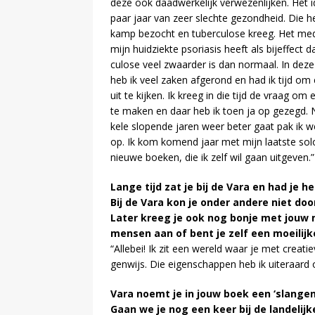
deze ook daad­wer­ke­lijk ver­we­zen­lij­ken. H
paar jaar van zeer slech­te ge­zond­heid. Die he
kamp be­zocht en tu­ber­cu­lo­se kreeg. Het me­d
mijn huid­ziek­te pso­ri­a­sis heeft als bij­ef­fect 
cu­lo­se veel zwaar­der is dan nor­maal. In deze
heb ik veel za­ken af­ge­rond en had ik tijd om
uit te kij­ken. Ik kreeg in die tijd de vraag om ee
te ma­ken en daar heb ik toen ja op ge­zegd. 
ke­le slo­pen­de ja­ren weer be­ter gaat pak ik 
op. Ik kom ko­mend jaar met mijn laat­ste so­l
nieu­we boe­ken, die ik zelf wil gaan uit­ge­ve
Lan­ge tijd zat je bij de Vara en had je het
Bij de Vara kon je on­der an­de­re niet d
La­ter kreeg je ook nog bon­je met jouw mu
men­sen aan of bent je zelf een moei­lij­ke
“Al­le­bei! Ik zit een we­reld waar je met cre­a­
gen­wijs. Die ei­gen­schap­pen heb ik ui­ter­aar
Vara noemt je in jouw boek een ‘slan­gen­ku
Gaan we je nog een keer bij de lan­de­lij­k