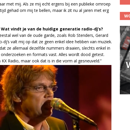
aar met mij. Als ze mij echt er­gens bij een pu­blie­ke om­roep
 tijd ge­had om mij te bel­len, maar ik zit nu al ja­ren met erg
WO
 Wat vindt je van de hui­di­ge ge­ne­ra­tie ra­dio-dj’s?
ee­st­al wel van de oude gar­de, zo­als Rob Sten­ders, Gerard
io-dj’s valt mij op dat ze geen en­kel idee heb­ben van mu­ziek.
t ze al­le­maal de­zelf­de num­mers draai­en, slechts en­kel in
, on­der­zoe­ken en for­mats vast. Al­les wordt dood ge­test.
n KX Ra­dio, maar ook dat is in die vorm
al ge­sneu­veld.”