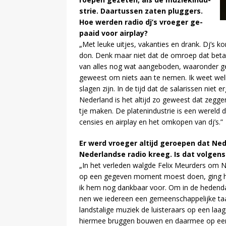
strie. Daar­tus­sen za­ten plug­gers.
Hoe wer­den ra­dio dj’s vroe­ger ge­
paaid voor air­play?
„Met leu­ke uitjes, va­kan­ties en drank. Dj’s k
don. Denk maar niet dat de om­roep dat be­taa
van al­les nog wat aan­ge­bo­den, waar­on­der gel
ge­weest om niets aan te ne­men. Ik weet wel­k
sla­gen zijn. In de tijd dat de sa­la­ris­sen niet 
Ne­der­land is het al­tijd zo ge­weest dat zeg­ge
tje ma­ken. De pla­ten­in­du­strie is een we­reld
cen­sies en air­play en het om­ko­pen van dj’s.”
Er werd vroe­ger al­tijd ge­roe­pen dat Ne­
Ne­der­land­se ra­dio kreeg. Is dat vol­ge
„In het ver­le­den walg­de Felix Meur­ders om Ne­d
op een ge­ge­ven mo­ment moest doen, ging hi
ik hem nog dank­baar voor. Om in de he­den­daag­
nen we ie­der­een een ge­meen­schap­pe­lij­ke 
lands­ta­li­ge mu­ziek de luis­te­raars op een laa
hier­mee brug­gen bou­wen en daar­mee op een aa