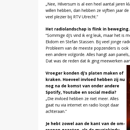
„Nee, Hilversum is al een heel aan­tal ja­ren kl
wil­len heb­ben, dan heb­ben ze vijf­tien jaar de
veel ple­zier bij RTV Utrecht.”
Het ra­dio­land­schap is flink in be­we­ging.
“Som­mi­ge dj’s vind ik erg leuk, maar het is m
Ek­dom en Ste­fan Stas­sen. Bij veel jon­ge ra­d
Pro­bleem van de mees­te pop­zen­ders is ook da
een an­de­re volg­or­de. Al­les hangt aan pa­nels
Dat was de re­den dat ik ging mee­wer­ken aa
Vroe­ger kon­den dj’s pla­ten ma­ken of
kra­ken. Hoe­veel in­vloed heb­ben zij nu
nog na de komst van on­der an­de­re
Spo­ti­fy, You­tu­be en so­ci­al me­dia?
„Die in­vloed heb­ben ze niet meer. Al­les
gaat nu via in­ter­net en ra­dio loopt daar
ach­ter­aan.”
Je hebt zo­wel aan de kant van de om­
roe­pen ge­ze­ten, als de mu­ziek­in­du­