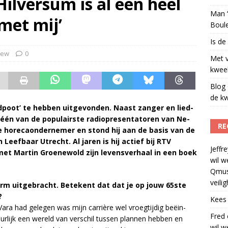
ilversum is al een heel
Man ‘
 met mij’
Boul
Is de
iew
0
Met 
kweek
Blog 
de kw
poot’ te heb­ben uit­ge­von­den. Naast zan­ger en lied­
één van de po­pu­lair­ste ra­dio­pre­sen­ta­to­ren van Ne­
RE
le ho­re­ca­on­der­ne­mer en stond hij aan de ba­sis van de
en Leef­baar Utrecht. Al ja­ren is hij ac­tief bij RTV
Jeffre
 Mar­tin Groe­ne­wold zijn le­vens­ver­haal in een boek
wil w
Qmus
veili
orm uit­ge­bracht. Be­te­kent dat dat je op jouw 65ste
?
Kees
Vara had ge­le­gen was mijn car­riè­re wel vroeg­tij­dig beëin­
Fred
ur­lijk een we­reld van ver­schil tus­sen plan­nen heb­ben en
wil w