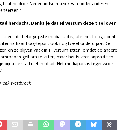
egd dat hij door Ne­der­land­se mu­ziek van on­der an­de­ren
e­heer­sen.”
tad her­dacht. Denkt je dat Hil­ver­sum deze ti­tel over
steeds de be­lang­rijk­ste me­dia­stad is, al is het hoog­te­punt
ech­ter na haar hoog­te­punt ook nog twee­hon­derd jaar.De
en en ze blij­ven vaak in Hil­ver­sum zit­ten, om­dat de an­de­re
r om­roe­pen geil om te zit­ten, maar het is zeer on­prak­tisch.
e bij­na de stad niet in of uit. Het me­dia­park is te­gen­woor­
.”
 Henk Westbroek