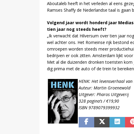
Abou­ta­leb heeft in het ver­le­den al eens ge­z
Ram­ses Shaf­fy de Ne­der­land­se taal is gaan b
Vol­gend jaar wordt hon­derd jaar Me­dia­s
tien jaar nog steeds heeft?
„Ik ver­wacht dat Hil­ver­sum over tien jaar nog 
wel ach­ter ons. Het Ro­mein­se rijk be­stond 
om­roe­pen wor­den steeds meer pro­duc­tie­hui­z
be­drij­ven er ook zit­ten. Am­ster­dam lijkt voo
Met al die dui­zen­den dron­ken toe­ris­ten kom j
dig pri­ma met de auto of de trein te be­rei­ken
HENK: Het levensverhaal van
Auteur: Martin Groenewold
Uitgever: Pharos Uitgeverij
328 pagina’s / €19,90
ISBN 9789079399932