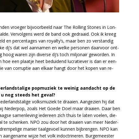
on­den vroe­ger bij­voor­beeld naar The Rol­ling Sto­nes in Lon­
l­de. Ver­vol­gens werd de band ook ge­draaid. Ook ik kreeg
d en per­cen­ta­ges van roy­al­ty­’s, maar ben zo ver­stan­dig
e dj’s dat wel aan­na­men en wel­ke per­so­nen daar­voor ont­
erg hoog wa­ren zijn di­ver­se dj’s toch mil­jo­nair ge­wor­den. In
n hoe een plaat­je heet be­dui­dend lu­cra­tie­ver is dan er een­
 die van cor­rup­tie aan el­kaar hangt door het ko­pen van re­
der­lands­ta­li­ge pop­mu­ziek te wei­nig aan­dacht op de
ns u nog steeds het ge­val?
er­lands­ta­li­ge volks­mu­ziek te draai­en. Aan­ge­zien hij dat
j Ne­der­pop, zo­als Het Goe­de Doel maar draai­en. Daar ben
se sa­men­le­ving ie­der­een zich thuis te la­ten voe­len, die­
taal te schen­ken. NPO zou door het draai­en van meer Ne­der­
g­drem­pe­li­ge ma­nier taal­ge­voel kun­nen bij­bren­gen. NPO kan
n­ge­na­me wij­ze het volk in­doc­tri­ne­ren. Bur­ge­mees­ter