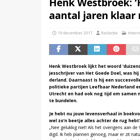
Henk Westbroek: ‘H
(
Pim van de Kolk overleden
)
aan­tal ja­ren klaar
19 december 2017
Redactie
Interv
Henk West­broek lijkt het woord ‘dui­zend­
jes­schrij­ver van Het Goe­de Doel, was hij 
der­land. Daar­naast is hij een suc­ces­vol­
po­li­tie­ke par­tij­en Leef­baar Ne­der­land 
Utrecht en had ook nog tijd om sa­men met
te bun­de­len.
Je hebt nu jouw le­vens­ver­haal in boek­v
wel zo’n beet­je al­les ach­ter de rug hebt
„Nee ge­luk­kig niet! Als het ove­ri­gens aan de 
digd. Ik heb plan­nen ge­noeg, maar er zit na­tu