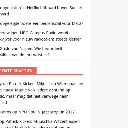
opgesloten’ in Netflix-billboard boven Sunset
evard
 opgelegde boete een peulenschil voor Meta?
verdwijnen NPO Campus Radio wordt
vijver voor nieuw radiotalent steeds kleiner
Guido van Nispen: Wie beoordeelt
aliteit van de journalistiek?
CENTE REACTIES
y
op
Patrick Kicken: Miljuschka Witzenhausen
el naast Mattie Valk iedere ochtend op
ic, maar mag dat niet vanwege haar
gheid
 öoms
op
NPO Soul & Jazz stopt in 2027
op
Patrick Kicken: Miljuschka Witzenhausen
el naast Mattie Valk iedere ochtend op