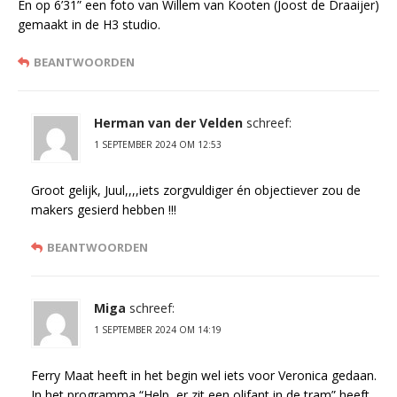
En op 6’31” een foto van Willem van Kooten (Joost de Draaijer)
gemaakt in de H3 studio.
BEANTWOORDEN
Herman van der Velden
schreef:
1 SEPTEMBER 2024 OM 12:53
Groot gelijk, Juul,,,,iets zorgvuldiger én objectiever zou de
makers gesierd hebben !!!
BEANTWOORDEN
Miga
schreef:
1 SEPTEMBER 2024 OM 14:19
Ferry Maat heeft in het begin wel iets voor Veronica gedaan.
In het programma “Help, er zit een olifant in de tram” heeft