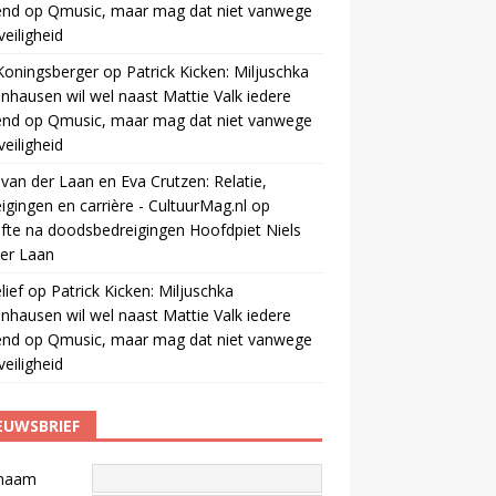
end op Qmusic, maar mag dat niet vanwege
veiligheid
Koningsberger
op
Patrick Kicken: Miljuschka
nhausen wil wel naast Mattie Valk iedere
end op Qmusic, maar mag dat niet vanwege
veiligheid
 van der Laan en Eva Crutzen: Relatie,
igingen en carrière - CultuurMag.nl
op
fte na doodsbedreigingen Hoofdpiet Niels
er Laan
ief
op
Patrick Kicken: Miljuschka
nhausen wil wel naast Mattie Valk iedere
end op Qmusic, maar mag dat niet vanwege
veiligheid
EUWSBRIEF
naam