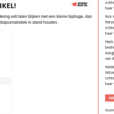
ocht
IKEL!
haar 
Rick 
dering wilt laten blijken met een kleine bijdrage, dan
Witze
diajournalistiek in stand houden.
ocht
haar 
Niels
bedre
Aangi
van d
Madel
Witze
ocht
haar 
NI
Voor