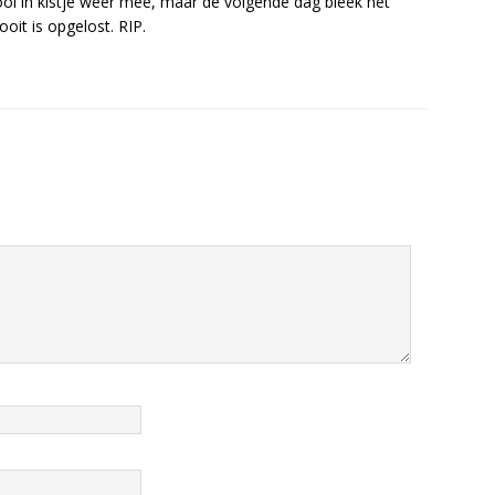
ol in kistje weer mee, maar de volgende dag bleek het
oit is opgelost. RIP.