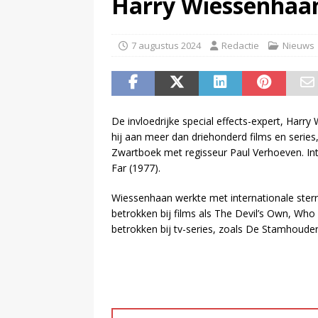
Harry Wiessenhaa
(
Disney overweegt gratis str
(
Onderzoek: helft Nederlander
7 augustus 2024
Redactie
Nieuws
De invloedrijke special effects-expert, Harry
hij aan meer dan driehonderd films en serie
Zwartboek met regisseur Paul Verhoeven. Int
Far (1977).
Wiessenhaan werkte met internationale sterre
betrokken bij films als The Devil’s Own, Who
betrokken bij tv-series, zoals De Stamhouder