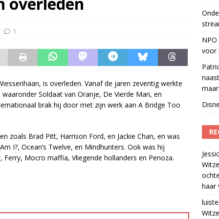
n overleden
Onder
eamingkanalen
)
strea
s betaalt voor streamingdienst die nauwelijks wordt gebruikt
)
1
NPO S
voor 
Patri
naast
 Wiessenhaan, is overleden. Vanaf de jaren zeventig werkte
maar 
s, waaronder Soldaat van Oranje, De Vierde Man, en
Disne
ernationaal brak hij door met zijn werk aan A Bridge Too
RE
n zoals Brad Pitt, Harrison Ford, en Jackie Chan, en was
 Am I?, Ocean’s Twelve, en Mindhunters. Ook was hij
Jessi
, Ferry, Mocro maffia, Vliegende hollanders en Penoza.
Witze
ocht
haar 
luiste
Witze