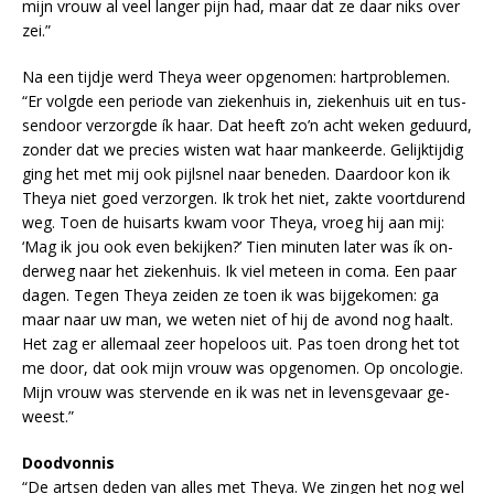
mijn vrouw al veel lan­ger pijn had, maar dat ze daar niks over
zei.”
Na een tijd­je werd Theya weer op­ge­no­men: hart­pro­ble­men.
“Er volg­de een pe­ri­o­de van zie­ken­huis in, zie­ken­huis uit en tus­
sen­door ver­zorg­de ík haar. Dat heeft zo’n acht we­ken ge­duurd,
zon­der dat we pre­cies wis­ten wat haar man­keer­de. Ge­lijk­tij­dig
ging het met mij ook pijl­snel naar be­ne­den. Daar­door kon ik
Theya niet goed ver­zor­gen. Ik trok het niet, zak­te voort­du­rend
weg. Toen de huis­arts kwam voor Theya, vroeg hij aan mij:
‘Mag ik jou ook even be­kij­ken?’ Tien mi­nu­ten la­ter was ík on­
der­weg naar het zie­ken­huis. Ik viel met­een in coma. Een paar
da­gen. Te­gen Theya zei­den ze toen ik was bij­ge­ko­men: ga
maar naar uw man, we we­ten niet of hij de avond nog haalt.
Het zag er al­le­maal zeer ho­pe­loos uit. Pas toen drong het tot
me door, dat ook mijn vrouw was op­ge­no­men. Op on­co­lo­gie.
Mijn vrouw was ster­ven­de en ik was net in le­vens­ge­vaar ge­
weest.”
Doodvonnis
“De art­sen de­den van al­les met Theya. We zin­gen het nog wel