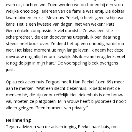
even uit, dach­ten we. Toen wer­den we ont­bo­den bij een vrou­
we­lij­ke on­co­loog. Ie­der­een van de fa­mi­lie was er­bij. De dok­ter
kwam bin­nen en zei: ‘Me­vrouw Peek­el, u heeft geen schijn van
kans. Het is een kwes­tie van da­gen, niet van we­ken.’ Pats.
Geen énkele com­pas­sie. Ik viel dood­stil. Ze was een kil­le
scherp­rech­ter, die een dood­von­nis uit­sprak. Ik ben daar nog
steeds heel boos over. Ze deed het op een on­no­dig har­de ma­
nier. Het kil­ste mo­ment uit mijn lan­ge le­ven. Ik neem het deze
me­vrouw nog al­tijd enorm kwa­lijk. Als ik er­aan te­rug­denk, voel
ik nog de pijn in mijn hart.” De voor­spel­ling bleek ove­ri­gens
juist.
Op streekziekenhuis Ter­gooi heeft Han Peek­el (toen 69) meer
aan te mer­ken. “Wát een slecht zie­ken­huis. Ik be­doel niet de
men­sen hè, die zijn voor­tref­fe­lijk. Het zie­ken­huis is een bouw­
val, moe­ten ze plat­gooi­en. Mijn vrouw heeft bij­voor­beeld nooit
al­leen ge­le­gen. Geen mo­ment van pri­va­cy.”
Herinnering
Te­gen ad­vie­zen van de art­sen in ging Peek­el naar huis, met