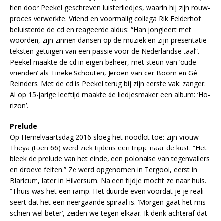
tien door Peek­el ge­schre­ven luis­ter­lied­jes, waar­in hij zijn rouw­
pro­ces ver­werk­te. Vriend en voor­ma­lig col­le­ga Rik Fel­der­hof
be­luis­ter­de de cd en re­a­geer­de al­dus: “Han jong­leert met
woor­den, zijn zin­nen dan­sen op de mu­ziek en zijn pre­sen­ta­tie­
tek­sten ge­tui­gen van een pas­sie voor de Ne­der­land­se taal”.
Peek­el maak­te de cd in ei­gen be­heer, met steun van ‘ou­de
vrien­den’ als Ti­ne­ke Schou­ten, Jeroen van der Boom en Gé
Rein­ders. Met de cd is Peek­el te­rug bij zijn eer­ste vak: zan­ger.
Al op 15-ja­ri­ge leef­tijd maak­te de lied­jes­ma­ker een al­bum: ‘Ho­
ri­zon’.
Prelude
Op He­mel­vaarts­dag 2016 sloeg het nood­lot toe: zijn vrouw
Theya (toen 66) werd ziek tij­dens een trip­je naar de kust. “Het
bleek de pre­lu­de van het ein­de, een po­lo­nai­se van te­gen­val­lers
en droe­ve fei­ten.” Ze werd op­ge­no­men in Ter­gooi, eerst in
Bla­ri­cum, la­ter in Hil­ver­sum. Na een tijd­je mocht ze naar huis.
“Thuis was het een ramp. Het duur­de even voor­dat je je re­a­li­
seert dat het een neer­gaan­de spi­raal is. ‘Mor­gen gaat het mis­
schien wel be­ter’, zei­den we te­gen el­kaar. Ik denk ach­ter­af dat