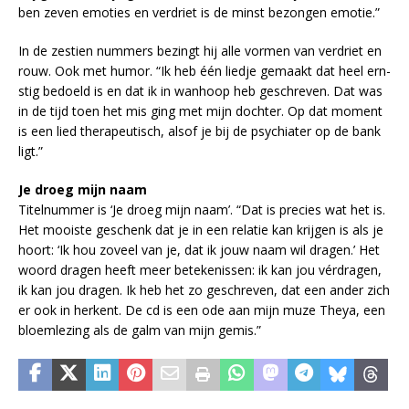
ben ze­ven emo­ties en ver­driet is de minst be­zon­gen emo­tie.”
In de zes­tien num­mers be­zingt hij alle vor­men van ver­driet en
rouw. Ook met hu­mor. “Ik heb één lied­je ge­maakt dat heel ern­
stig be­doeld is en dat ik in wan­hoop heb ge­schre­ven. Dat was
in de tijd toen het mis ging met mijn doch­ter. Op dat mo­ment
is een lied the­ra­peu­tisch, als­of je bij de psy­chi­a­ter op de bank
ligt.”
Je droeg mijn naam
Ti­tel­num­mer is ‘Je droeg mijn naam’. “Dat is pre­cies wat het is.
Het mooi­ste ge­schenk dat je in een re­la­tie kan krij­gen is als je
hoort: ‘Ik hou zo­veel van je, dat ik jouw naam wil dra­gen.’ Het
woord dra­gen heeft meer be­te­ke­nis­sen: ik kan jou vér­dra­gen,
ik kan jou dra­gen. Ik heb het zo ge­schre­ven, dat een an­der zich
er ook in her­kent. De cd is een ode aan mijn muze Theya, een
bloem­le­zing als de galm van mijn ge­mis.”