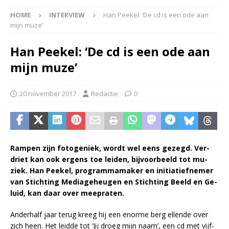
HOME
INTERVIEW
Han Peekel: ‘De cd is een ode aan
mijn muze’
Han Peekel: ‘De cd is een ode aan
mijn muze’
20 november 2017
Redactie
0
Ram­pen zijn fo­to­ge­niek, wordt wel eens ge­zegd. Ver­
driet kan ook er­gens toe lei­den, bij­voor­beeld tot mu­
ziek. Han Peek­el, pro­gram­ma­ma­ker en ini­ti­a­tief­ne­mer
van Stich­ting Me­dia­ge­heu­gen en Stich­ting Beeld en Ge­
luid, kan daar over mee­pra­ten.
An­der­half jaar te­rug kreeg hij een enor­me berg el­len­de over
zich heen. Het leid­de tot ‘Jij droeg mijn naam’, een cd met vijf­