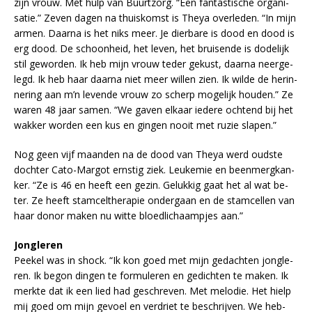
zijn vrouw. Met hulp van Buurt­zorg. “Een fantás­ti­sche or­ga­ni­
sa­tie.” Ze­ven da­gen na thuis­komst is Theya over­le­den. “In mijn
ar­men. Daar­na is het niks meer. Je dier­ba­re is dood en dood is
erg dood. De schoon­heid, het le­ven, het brui­sen­de is do­de­lijk
stil ge­wor­den. Ik heb mijn vrouw te­der ge­kust, daar­na neer­ge­
legd. Ik heb haar daar­na niet meer wil­len zien. Ik wil­de de her­in­
ne­ring aan m’n le­ven­de vrouw zo scherp mo­ge­lijk hou­den.” Ze
wa­ren 48 jaar sa­men. “We ga­ven el­kaar ie­de­re och­tend bij het
wak­ker wor­den een kus en gin­gen nooit met ru­zie sla­pen.”
Nog geen vijf maan­den na de dood van Theya werd oud­ste
doch­ter Cato-Mar­got ern­stig ziek. Leu­ke­mie en been­merg­kan­
ker. “Ze is 46 en heeft een ge­zin. Ge­luk­kig gaat het al wat be­
ter. Ze heeft stam­cel­the­ra­pie on­der­gaan en de stam­cel­len van
haar do­nor ma­ken nu wit­te bloed­li­chaam­pjes aan.”
Jongleren
Peek­el was in shock. “Ik kon goed met mijn ge­dach­ten jong­le­
ren. Ik be­gon din­gen te for­mu­le­ren en ge­dich­ten te ma­ken. Ik
merk­te dat ik een lied had ge­schre­ven. Met me­lo­die. Het hielp
mij goed om mijn ge­voel en ver­driet te be­schrij­ven. We heb­