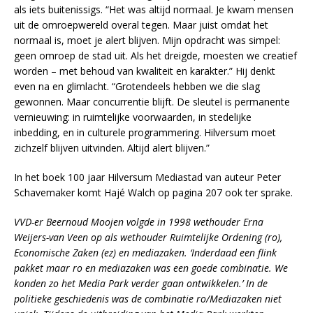
als iets buitenissigs. “Het was altijd normaal. Je kwam mensen
uit de omroepwereld overal tegen. Maar juist omdat het
normaal is, moet je alert blijven. Mijn opdracht was simpel:
geen omroep de stad uit. Als het dreigde, moesten we creatief
worden – met behoud van kwaliteit en karakter.” Hij denkt
even na en glimlacht. “Grotendeels hebben we die slag
gewonnen. Maar concurrentie blijft. De sleutel is permanente
vernieuwing: in ruimtelijke voorwaarden, in stedelijke
inbedding, en in culturele programmering. Hilversum moet
zichzelf blijven uitvinden. Altijd alert blijven.”
In het boek 100 jaar Hilversum Mediastad van auteur Peter
Schavemaker komt Hajé Walch op pagina 207 ook ter sprake.
VVD-er Beernoud Moojen volgde in 1998 wethouder Erna
Weijers-van Veen op als wethouder Ruimtelijke Ordening (ro),
Economische Zaken (ez) en mediazaken. ‘Inderdaad een flink
pakket maar ro en mediazaken was een goede combinatie. We
konden zo het Media Park verder gaan ontwikkelen.’ In de
politieke geschiedenis was de combinatie ro/Mediazaken niet