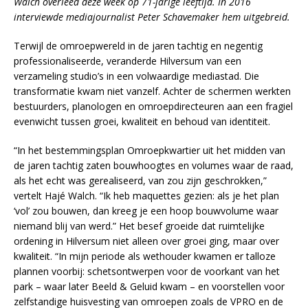
Walch overleed deze week op 71-jarige leeftijd. In 2016
interviewde mediajournalist Peter Schavemaker hem uitgebreid.
Terwijl de omroepwereld in de jaren tachtig en negentig
professionaliseerde, veranderde Hilversum van een
verzameling studio’s in een volwaardige mediastad. Die
transformatie kwam niet vanzelf. Achter de schermen werkten
bestuurders, planologen en omroepdirecteuren aan een fragiel
evenwicht tussen groei, kwaliteit en behoud van identiteit.
“In het bestemmingsplan Omroepkwartier uit het midden van
de jaren tachtig zaten bouwhoogtes en volumes waar de raad,
als het echt was gerealiseerd, van zou zijn geschrokken,”
vertelt Hajé Walch. “Ik heb maquettes gezien: als je het plan
‘vol’ zou bouwen, dan kreeg je een hoop bouwvolume waar
niemand blij van werd.” Het besef groeide dat ruimtelijke
ordening in Hilversum niet alleen over groei ging, maar over
kwaliteit. “In mijn periode als wethouder kwamen er talloze
plannen voorbij: schetsontwerpen voor de voorkant van het
park – waar later Beeld & Geluid kwam – en voorstellen voor
zelfstandige huisvesting van omroepen zoals de VPRO en de