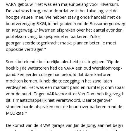
VARA-gebouw. “Het was een majeur belang voor Hilversum.
De zaal was hoog, maar doordat ze in het talud lag, viel de
hoogte visueel mee. We hebben stevig onderhandeld met de
buurtvereniging BKGI, in het gebied rond de Bussumergrintweg
en Krugerweg. Er kwamen afspraken over het aantal avonden,
publieksomvang, busjespendel en parkeren. Zulke
georganiseerde tegenkracht maakt plannen beter. Je moet
oppositie verdragen.”
Soms betekende bestuurlijke alertheid juist ingrijpen. “Op de
hoek bij de watertoren had de VARA een oud Wereldomroep-
pand. Een eerder college had beloofd dat daar kantoren
mochten komen. Ik heb die toezegging in het zand laten
verdwijnen. Het was een markant pand en ruimtelijk onmisbaar
voor de buurt. Tegen VARA-voorzitter Van Dam heb ik gezegd:
dit is maatschappelijk niet verantwoord. Daar tegenover
stonden harde afspraken met de buurt over parkeren rond de
MCO-zaal.”
De komst van de BMW-garage van Jan de Jong, aan het begin