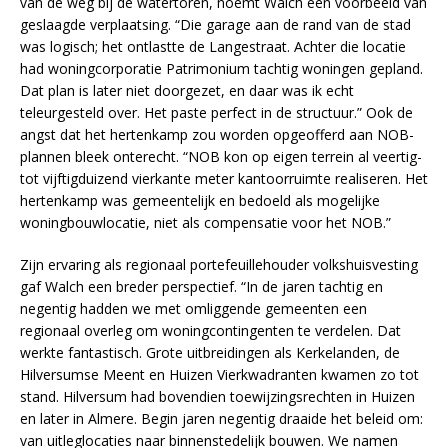
van de weg bij de watertoren, noemt Walch een voorbeeld van
geslaagde verplaatsing. “Die garage aan de rand van de stad
was logisch; het ontlastte de Langestraat. Achter die locatie
had woningcorporatie Patrimonium tachtig woningen gepland.
Dat plan is later niet doorgezet, en daar was ik echt
teleurgesteld over. Het paste perfect in de structuur.” Ook de
angst dat het hertenkamp zou worden opgeofferd aan NOB-
plannen bleek onterecht. “NOB kon op eigen terrein al veertig-
tot vijftigduizend vierkante meter kantoorruimte realiseren. Het
hertenkamp was gemeentelijk en bedoeld als mogelijke
woningbouwlocatie, niet als compensatie voor het NOB.”
Zijn ervaring als regionaal portefeuillehouder volkshuisvesting
gaf Walch een breder perspectief. “In de jaren tachtig en
negentig hadden we met omliggende gemeenten een
regionaal overleg om woningcontingenten te verdelen. Dat
werkte fantastisch. Grote uitbreidingen als Kerkelanden, de
Hilversumse Meent en Huizen Vierkwadranten kwamen zo tot
stand. Hilversum had bovendien toewijzingsrechten in Huizen
en later in Almere. Begin jaren negentig draaide het beleid om:
van uitleglocaties naar binnenstedelijk bouwen. We namen