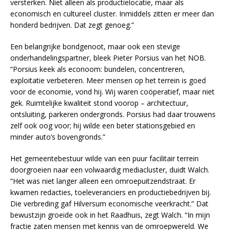
versterken. Niet alleen als productielocatie, maar als
economisch en cultureel cluster. Inmiddels zitten er meer dan
honderd bedrijven. Dat zegt genoeg.”
Een belangrijke bondgenoot, maar ook een stevige
onderhandelingspartner, bleek Pieter Porsius van het NOB.
“Porsius keek als econoom: bundelen, concentreren,
exploitatie verbeteren. Meer mensen op het terrein is goed
voor de economie, vond hij. Wij waren coöperatief, maar niet
gek. Ruimtelijke kwaliteit stond voorop – architectuur,
ontsluiting, parkeren ondergronds. Porsius had daar trouwens
zelf ook oog voor; hij wilde een beter stationsgebied en
minder auto’s bovengronds.”
Het gemeentebestuur wilde van een puur facilitair terrein
doorgroeien naar een volwaardig mediacluster, duidt Walch.
“Het was niet langer alleen een omroepuitzendstraat. Er
kwamen redacties, toeleveranciers en productiebedrijven bij.
Die verbreding gaf Hilversum economische veerkracht.” Dat
bewustzijn groeide ook in het Raadhuis, zegt Walch. “In mijn
fractie zaten mensen met kennis van de omroepwereld. We