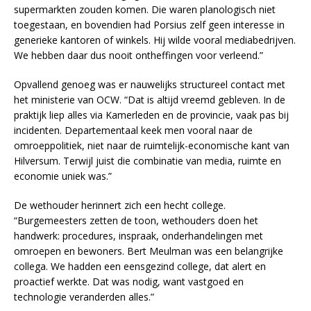
supermarkten zouden komen. Die waren planologisch niet
toegestaan, en bovendien had Porsius zelf geen interesse in
generieke kantoren of winkels. Hij wilde vooral mediabedrijven.
We hebben daar dus nooit ontheffingen voor verleend.”
Opvallend genoeg was er nauwelijks structureel contact met
het ministerie van OCW. “Dat is altijd vreemd gebleven. In de
praktijk liep alles via Kamerleden en de provincie, vaak pas bij
incidenten. Departementaal keek men vooral naar de
omroeppolitiek, niet naar de ruimtelijk-economische kant van
Hilversum. Terwijl juist die combinatie van media, ruimte en
economie uniek was.”
De wethouder herinnert zich een hecht college.
“Burgemeesters zetten de toon, wethouders doen het
handwerk: procedures, inspraak, onderhandelingen met
omroepen en bewoners. Bert Meulman was een belangrijke
collega. We hadden een eensgezind college, dat alert en
proactief werkte. Dat was nodig, want vastgoed en
technologie veranderden alles.”