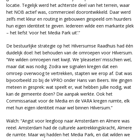
locatie. Tegelijk werd het achterste deel van het terrein, waar
het NOB actief was, commercieel doorontwikkeld. Daar werd
zelfs met kleur en routing in gebouwen gespeeld om huurders
hun eigen identiteit te geven. Iedereen wilde een markante plek
– het liefst ‘voor het Media Park uit’.”
De bestuurlijke strategie op het Hilversumse Raadhuis had één
duidelijk doel: het behouden van de omroepen voor Hilversum.
“We wilden omroepen niet kwijt. We ‘pleaseten’ misschien wel,
maar dat was nodig. Zodra we signalen kregen dat een
omroep overwoog te vertrekken, stapten we erop af. Dat was
bijvoorbeeld zo bij de VPRO onder Hans van Beers. We gingen
meteen in gesprek: wat speelt er, wat hebben jullie nodig, wat
kan de gemeente doen? Die aanpak werkte. Ook het
Commissariaat voor de Media en de VARA kregen ruimte, elk
met hun eigen identiteit maar wel binnen Hilversum.”
Walch: “Angst voor leegloop naar Amsterdam en Almere was
reëel. Amsterdam had de culturele aantrekkingskracht, Almere
de ruimte. Maar wij hadden het Media Park, en dat wilden we