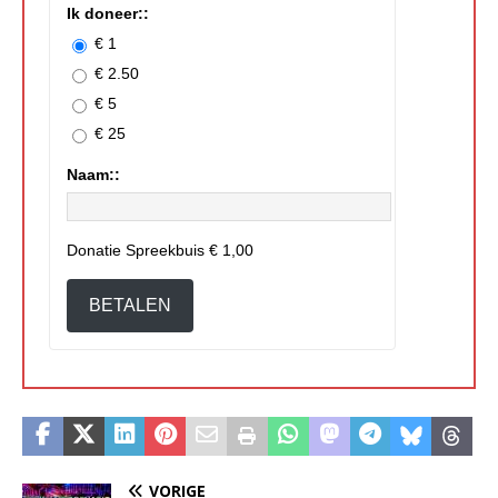
Ik doneer::
€ 1
€ 2.50
€ 5
€ 25
Naam::
Donatie Spreekbuis
€ 1,00
BETALEN
VORIGE