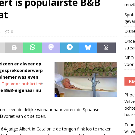
ert is populairste B&B
muzi
Fonos: een nieuwe muzikale ontmoetingsplek
)
at
Spoti
geva
Disne
s
0
Onder
strea
NPO S
izoen er alweer op.
voor 
 gespreksonderwerp
eelnemer was even
RE
Tijd voor publicitei
t
ke B&B-eigenaar nu
Phoe
Witze
ocht
omt een duidelijke winnaar naar voren: de Spaanse
haar 
avoriet van dit seizoen.
Teun
e 64-jarige Albert in Catalonië de tongen flink los te maken.
wil w