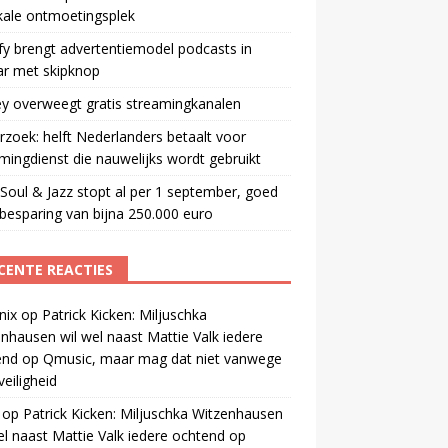
kale ontmoetingsplek
fy brengt advertentiemodel podcasts in
ar met skipknop
y overweegt gratis streamingkanalen
zoek: helft Nederlanders betaalt voor
mingdienst die nauwelijks wordt gebruikt
oul & Jazz stopt al per 1 september, goed
besparing van bijna 250.000 euro
CENTE REACTIES
nix
op
Patrick Kicken: Miljuschka
nhausen wil wel naast Mattie Valk iedere
end op Qmusic, maar mag dat niet vanwege
veiligheid
op
Patrick Kicken: Miljuschka Witzenhausen
el naast Mattie Valk iedere ochtend op