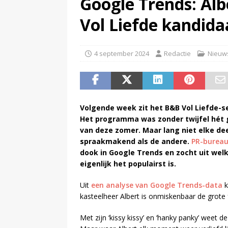
Google Trends: Alb
(
Beeld & Geluid presenteert 
Vol Liefde kandida
4 september 2024
Redactie
Nieuw
Volgende week zit het B&B Vol Liefde-se
Het programma was zonder twijfel hét
van deze zomer. Maar lang niet elke d
spraakmakend als de andere.
PR-bureau 
dook in Google Trends en zocht uit wel
eigenlijk het populairst is.
Uit
een analyse van Google Trends-data
k
kasteelheer Albert is onmiskenbaar de grote f
Met zijn ‘kissy kissy’ en ‘hanky panky’ weet d