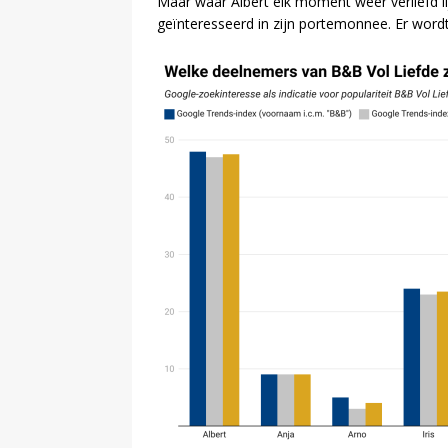
Maar waar Albert elk moment weer verliefd li
geïnteresseerd in zijn portemonnee. Er word