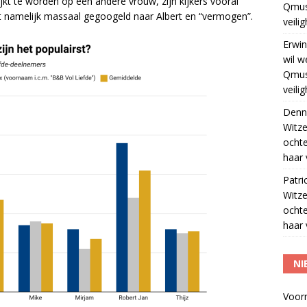
jkt te worden op een andere vrouw, zijn kijkers vooral
Qmus
t namelijk massaal gegoogeld naar Albert en “vermogen”.
veili
Erwin
wil w
Qmus
veili
Denn
Witze
ocht
haar 
Patri
Witze
ocht
haar 
NI
Voor