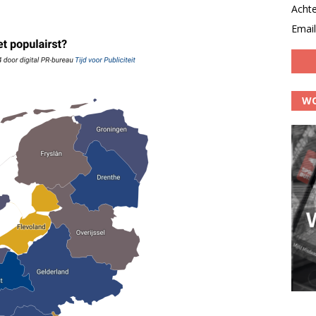
Acht
Email
WO