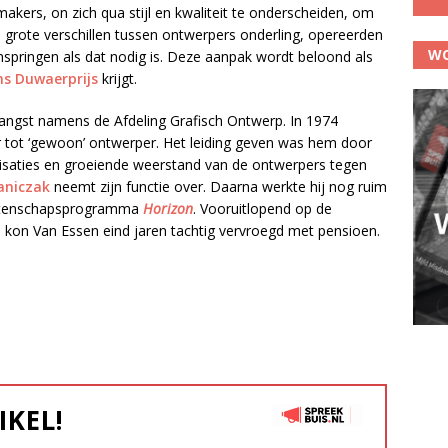
ers, on zich qua stijl en kwaliteit te onderscheiden, om
 grote verschillen tussen ontwerpers onderling, opereerden
WO
inspringen als dat nodig is. Deze aanpak wordt beloond als
ns Duwaerprijs
krijgt.
angst namens de Afdeling Grafisch Ontwerp. In 1974
tot ‘gewoon’ ontwerper. Het leiding geven was hem door
nisaties en groeiende weerstand van de ontwerpers tegen
aniczak
neemt zijn functie over. Daarna werkte hij nog ruim
 wetenschapsprogramma
Horizon
. Vooruitlopend op de
OS kon Van Essen eind jaren tachtig vervroegd met pensioen.
IKEL!