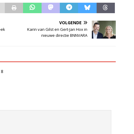
VOLGENDE
eek
Karin van Gilst en Gert-Jan Hox in
nieuwe directie BNNVARA
18