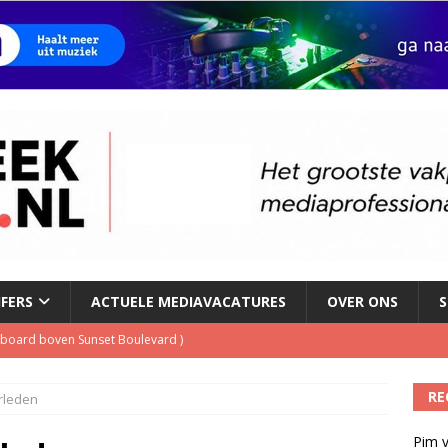
JFERS
ACTUELE MEDIAVACATURES
OVER ONS
S
illboard boven Sunset Boulevard
)
ulenschil voor Meta?
)
RE
rleden
dio wordt kweekvijver voor nieuw radiotalent steeds kleiner
)
Pim v
oordeelt de kwaliteit van de journalistiek?
)