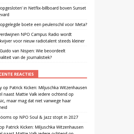
opgesloten’ in Netflix-billboard boven Sunset
evard
 opgelegde boete een peulenschil voor Meta?
verdwijnen NPO Campus Radio wordt
vijver voor nieuw radiotalent steeds kleiner
Guido van Nispen: Wie beoordeelt
aliteit van de journalistiek?
CENTE REACTIES
y
op
Patrick Kicken: Miljuschka Witzenhausen
el naast Mattie Valk iedere ochtend op
ic, maar mag dat niet vanwege haar
gheid
 öoms
op
NPO Soul & Jazz stopt in 2027
op
Patrick Kicken: Miljuschka Witzenhausen
el naast Mattie Valk iedere ochtend op