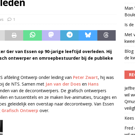
rleden
Man ‘
Boul
ws
1
Is de
Met 
kweek
Blog 
 Ger van Essen op 90-jarige leeftijd overleden. Hij
de kw
fisch ontwerper en omroepbestuurder bij de publieke
RE
S afdeling Ontwerp onder leiding van
Peter Zwart
, hij was
 bij de NTS. Samen met
Jan van der Does
en
Hans
Jeffre
handen van de decorontwerpers. De grafisch ontwerpers
wil w
rollen en tussentitels en ze maken live-animaties, trucages en
Qmus
oes geleidelijk een overstap naar decorontwerp. Van Essen
veili
 Grafisch Ontwerp
over.
Kees
Fred
wil w