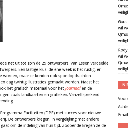
Qmus
veili
Guus
wil w
Qmus
veili
Rody
wil w
Qmus
ede net uit tot zo’n de 25 ontwerpers. Van Essen verdeelde
veili
rpers. Een lastige klus: de ene week is het rustig, er
te worden, maar er konden ook spoedopdrachten
n dag twintig illustraties gemaakt worden. Naast het
NI
ok het grafisch materiaal voor het
Journaal
en de
ingen zoals landkaarten en grafieken. Vanzelfsprekend
Voor
zending.
Acht
st Programma Faciliteiten (DPF) met succes voor nieuwe
Email
rij. De ontwerpers kregen, in vergelijking met andere
t gaat om de indeling van hun tijd. Zodoende kregen ze de