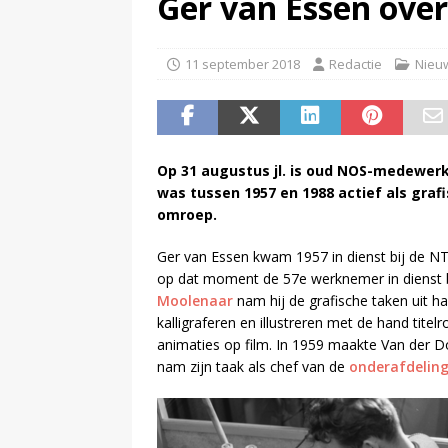
Ger van Essen ove
(
Pim van de Kolk overleden
)
11 september 2018
Redactie
Nieu
Op 31 augustus jl. is oud NOS-medewerker
was tussen 1957 en 1988 actief als gra
omroep.
Ger van Essen kwam 1957 in dienst bij de NT
op dat moment de 57e werknemer in dienst
Moolenaar
nam hij de grafische taken uit 
kalligraferen en illustreren met de hand titel
animaties op film. In 1959 maakte Van der D
nam zijn taak als chef van de
onderafdeling