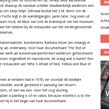
wijzing over dit voornemen uit, terwijl twee aarzelende
NI
nd. Waarop de vandaal-schilder daadwerkelijk wederom een
 om zeep helpt. Ditmaal besluit het S.M. direct om de
Voor
En Fuchs legt in de wandelgangen, jaren later, nog even uit
Acht
ium rood, de kleur van ook de brandspuit van het museum,
we het hebben bij de restauratie van het eerdergenoemde
Email
 Newman.
tairemaakster, kunstenares Barbara Visser (en onlangs in
reep als onderwerp. Voor haar documentaire ‘The End of
WO
n haar werk als kunstenaar/performer) wederom gefascineerd
ssen originaliteit en reproductie; de vraag wat is kunst? Een
stauratie van ‘Who ’s Afraid of Red, Yellow and Blue III’
en al verlaten had in 1970; ver voordat dit kwalijke
hiedde, wordt geciteerd in aanvang van Visser’s
tem, of zien we een -voor het oog vluchtig
lain a painting is of no value, because estethics is to the
eert hij in het begin van haar documentaire.