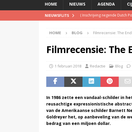
HOME
NIEUWS
AGENDA
CI
(
Inschrijving negende Dutch 
NIEUWSFLITS
(
Schrijf je nu in voor de Spree
HOME
BLOG
Filmrecensie: The End
(
TalkRadio lanceert meest ac
(
KINK-oprichter Leon Ramakers
Filmrecensie: The 
(
Televisie wint snel terrein a
1 februari 2018
Redactie
Blog
In 1986 zette een vandaal-schilder in h
reusachtige expressionistische abstracte 
van de Amerikaanse schilder Barnett N
Goldreyer het, op aanbeveling van de 
bedrag van een miljoen dollar.