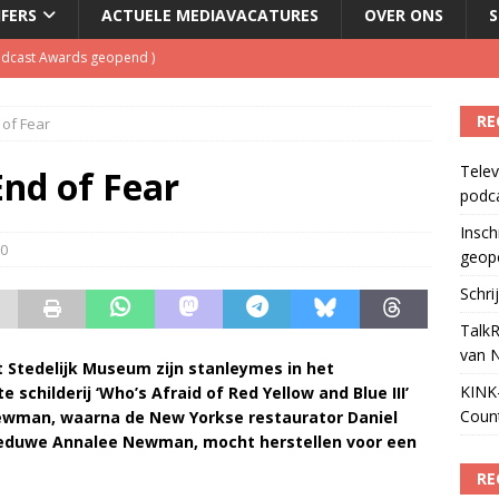
JFERS
ACTUELE MEDIAVACATURES
OVER ONS
S
Podcast Awards geopend
)
kbuis.nl Nieuwsbrief
)
RE
 of Fear
tuele nieuwspodcast van Nederland
)
Telev
 lanceert Jolene Country Radio
)
End of Fear
podc
ls apparaat voor podcasts
)
Insch
0
geop
Schri
TalkR
van 
et Stedelijk Museum zijn stanleymes in het
KINK-
schilderij ‘Who’s Afraid of Red Yellow and Blue III’
Coun
ewman, waarna de New Yorkse restaurator Daniel
weduwe Annalee Newman, mocht herstellen voor een
RE