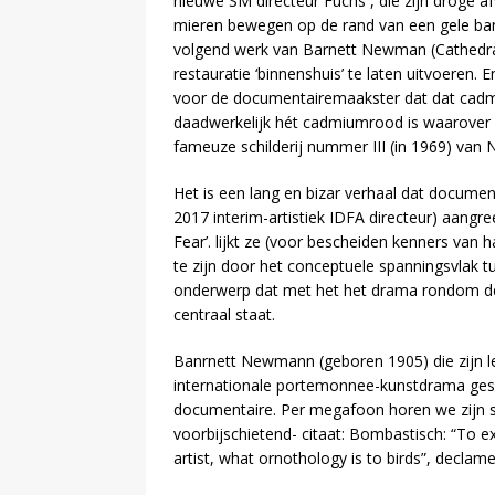
nieuwe SM directeur Fuchs , die zijn droge af
mieren bewegen op de rand van een gele ba
volgend werk van Barnett Newman (Cathedra)
restauratie ‘binnenshuis’ te laten uitvoeren. 
voor de documentairemaakster dat dat cadm
daadwerkelijk hét cadmiumrood is waarover 
fameuze schilderij nummer III (in 1969) van
Het is een lang en bizar verhaal dat documen
2017 interim-artistiek IDFA directeur) aang
Fear’. lijkt ze (voor bescheiden kenners va
te zijn door het conceptuele spanningsvlak tu
onderwerp dat met het het drama rondom de re
centraal staat.
Banrnett Newmann (geboren 1905) die zijn lev
internationale portemonnee-kunstdrama gesc
documentaire. Per megafoon horen we zijn s
voorbijschietend- citaat: Bombastisch: “To exp
artist, what ornothology is to birds”, declam