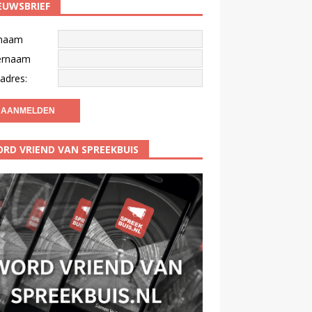
EUWSBRIEF
naam
ernaam
adres:
RD VRIEND VAN SPREEKBUIS