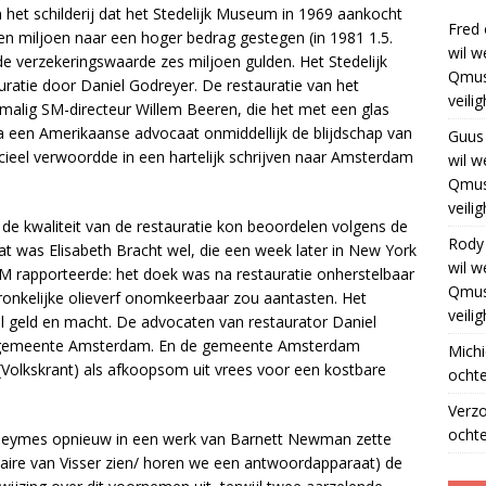
et schilderij dat het Stedelijk Museum in 1969 aankocht
Fred
en miljoen naar een hoger bedrag gestegen (in 1981 1.5.
wil w
de verzekeringswaarde zes miljoen gulden. Het Stedelijk
Qmus
atie door Daniel Godreyer. De restauratie van het
veili
alig SM-directeur Willem Beeren, die het met een glas
 een Amerikaanse advocaat onmiddellijk de blijdschap van
Guus
icieel verwoordde in een hartelijk schrijven naar Amsterdam
wil w
Qmus
veili
de kwaliteit van de restauratie kon beoordelen volgens de
Rody
Dat was Elisabeth Bracht wel, die een week later in New York
wil w
SM rapporteerde: het doek was na restauratie onherstelbaar
Qmus
onkelijke olieverf onomkeerbaar zou aantasten. Het
veili
veel geld en macht. De advocaten van restaurator Daniel
de gemeente Amsterdam. En de gemeente Amsterdam
Michi
 (Volkskrant) als afkoopsom uit vrees voor een kostbare
ochte
Verz
ochte
tanleymes opnieuw in een werk van Barnett Newman zette
ntaire van Visser zien/ horen we een antwoordapparaat) de