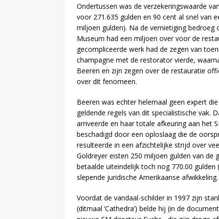
Ondertussen was de verzekeringswaarde van h
voor 271.635 gulden en 90 cent al snel van e
miljoen gulden). Na de vernietiging bedroeg 
Museum had een miljoen over voor de restaur
gecompliceerde werk had de zegen van toenm
champagne met de restorator vierde, waarna
Beeren en zijn zegen over de restauratie off
over dit fenomeen.
Beeren was echter helemaal geen expert die 
geldende regels van dit specialistische vak. 
arriveerde en haar totale afkeuring aan het 
beschadigd door een oploslaag die de oorspr
resulteerde in een afzichtelijke strijd over 
Goldreyer eisten 250 miljoen gulden van 
betaalde uiteindelijk toch nog 770.00 gulden
slepende juridische Amerikaanse afwikkeling.
Voordat de vandaal-schilder in 1997 zijn s
(ditmaal ‘Cathedra’) belde hij (in de docume