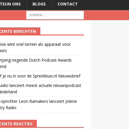
TEUN ONS
BLOGS
CONTACT
CENTE BERICHTEN
isie wint snel terrein als apparaat voor
asts
rijving negende Dutch Podcast Awards
end
jf je nu in voor de Spreekbuis.nl Nieuwsbrief
adio lanceert meest actuele nieuwspodcast
Nederland
oprichter Leon Ramakers lanceert Jolene
try Radio
CENTE REACTIES