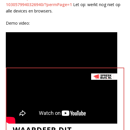
1030579940326940/?permPage=1
Let op: werkt nog niet op
alle devices en browsers.
Demo video:
WAARDEER DIT