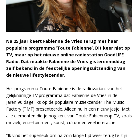
Na
25 jaar
keert Fabienne de Vries
terug met haar
populaire programma ‘Toute Fabienne’.
Dit keer niet op
TV, maar op
het
nieuwe
online radiostation
GoodLIFE
Radi
o
.
Dat
maakte Fabien
ne de Vries gisterenmiddag
zelf be
k
end in de
feestelijke o
p
ening
suitzen
d
ing
van
de nieuwe lifestylezender
.
Het programma Toute Fabienne is de radiovariant van het
gelijknamige TV programma dat Fabienne de Vries in de
jaren 90 dagelijks op de populaire muziekzender The Music
Factory (TMF) presenteerde. Alleen nu in een nieuw jasje. Met
alle elementen die je nog kent van Toute Fabienneop TV, zoals
muziek, entertainment, kunst, cultuur en veel interactie.
“Ik vind het superleuk om na zo’n lange tijd weer terug te zijn